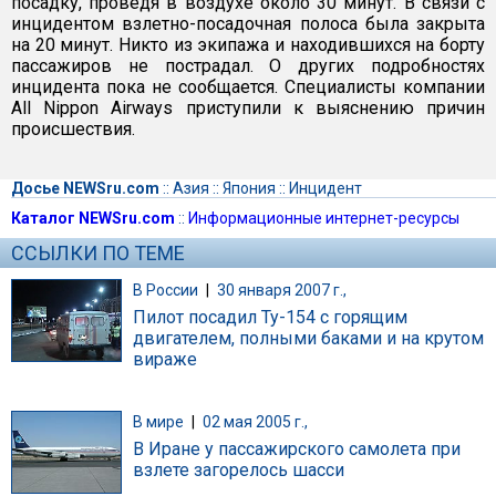
посадку, проведя в воздухе около 30 минут. В связи с
инцидентом взлетно-посадочная полоса была закрыта
на 20 минут. Никто из экипажа и находившихся на борту
пассажиров не пострадал. О других подробностях
инцидента пока не сообщается. Специалисты компании
All Nippon Airways приступили к выяснению причин
происшествия.
Досье NEWSru.com
::
Азия
::
Япония
::
Инцидент
Каталог NEWSru.com
::
Информационные интернет-ресурсы
ССЫЛКИ ПО ТЕМЕ
В России
|
30 января 2007 г.,
Пилот посадил Ту-154 с горящим
двигателем, полными баками и на крутом
вираже
В мире
|
02 мая 2005 г.,
В Иране у пассажирского самолета при
взлете загорелось шасси