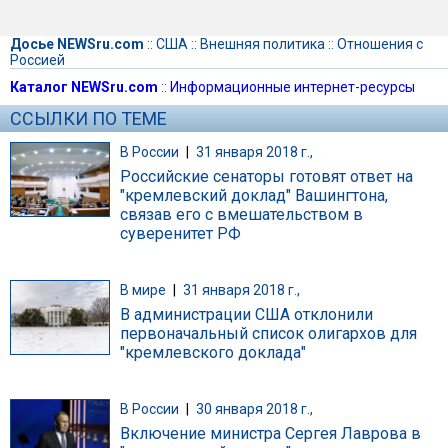
Досье NEWSru.com
::
США
::
Внешняя политика
::
Отношения с
Россией
Каталог NEWSru.com
::
Информационные интернет-ресурсы
ССЫЛКИ ПО ТЕМЕ
В России
|
31 января 2018 г.,
Российские сенаторы готовят ответ на
"кремлевский доклад" Вашингтона,
связав его с вмешательством в
суверенитет РФ
В мире
|
31 января 2018 г.,
В администрации США отклонили
первоначальный список олигархов для
"кремлевского доклада"
В России
|
30 января 2018 г.,
Включение министра Сергея Лаврова в