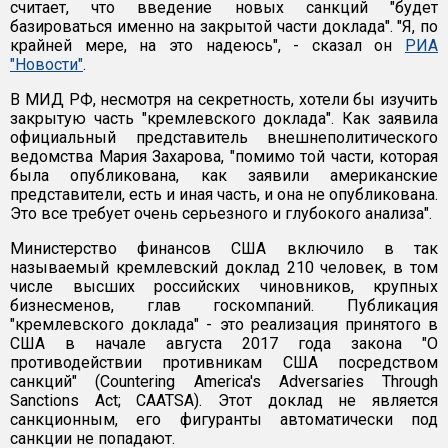
считает, что введение новых санкций "будет
базироваться именно на закрытой части доклада". "Я, по
крайней мере, на это надеюсь", - сказал он
РИА
"Новости"
.
В МИД РФ, несмотря на секретность, хотели бы изучить
закрытую часть "кремлевского доклада". Как заявила
официальный представитель внешнеполитического
ведомства Мария Захарова, "помимо той части, которая
была опубликована, как заявили американские
представители, есть и иная часть, и она не опубликована.
Это все требует очень серьезного и глубокого анализа".
Министерство финансов США включило в так
называемый кремлевский доклад 210 человек, в том
числе высших российских чиновников, крупных
бизнесменов, глав госкомпаний. Публикация
"кремлевского доклада" - это реализация принятого в
США в начале августа 2017 года закона "О
противодействии противникам США посредством
санкций" (Countering America's Adversaries Through
Sanctions Act; CAATSA). Этот доклад не является
санкционным, его фигуранты автоматически под
санкции не попадают.