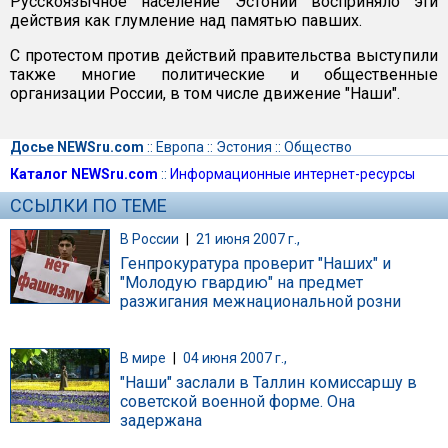
Русскоязычное население Эстонии восприняло эти
действия как глумление над памятью павших.
С протестом против действий правительства выступили
также многие политические и общественные
организации России, в том числе движение "Наши".
Досье NEWSru.com
::
Европа
::
Эстония
::
Общество
Каталог NEWSru.com
::
Информационные интернет-ресурсы
ССЫЛКИ ПО ТЕМЕ
В России
|
21 июня 2007 г.,
Генпрокуратура проверит "Наших" и
"Молодую гвардию" на предмет
разжигания межнациональной розни
В мире
|
04 июня 2007 г.,
"Наши" заслали в Таллин комиссаршу в
советской военной форме. Она
задержана