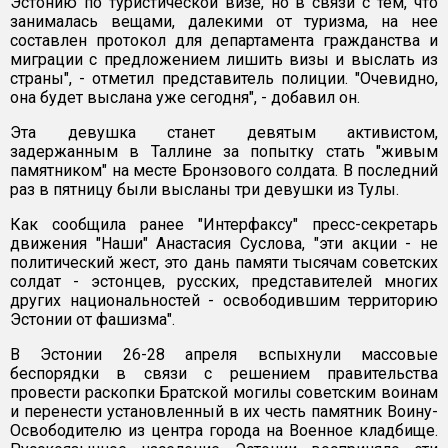
Эстонию по туристической визе, но в связи с тем, что
занималась вещами, далекими от туризма, на нее
составлен протокол для департамента гражданства и
миграции с предложением лишить визы и выслать из
страны", - отметил представитель полиции. "Очевидно,
она будет выслана уже сегодня", - добавил он.
Эта девушка станет девятым активистом,
задержанным в Таллине за попытку стать "живым
памятником" на месте Бронзового солдата. В последний
раз в пятницу были высланы три девушки из Тулы.
Как сообщила ранее "Интерфаксу" пресс-секретарь
движения "Наши" Анастасия Суслова, "эти акции - не
политический жест, это дань памяти тысячам советских
солдат - эстонцев, русских, представителей многих
других национальностей - освободившим территорию
Эстонии от фашизма".
В Эстонии 26-28 апреля вспыхнули массовые
беспорядки в связи с решением правительства
провести раскопки Братской могилы советским воинам
и перенести установленный в их честь памятник Воину-
Освободителю из центра города на Военное кладбище.