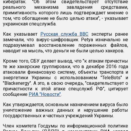
кибератак. "Об этом свидетельствует отсутствие
реального механизма завладения средствами,
примитивность которого лишь подтверждает мнение о
том, что обогащение не было целью атаки", - указывает
украинская спецслужба.
Как указывает
Русская служба ВВС
эксперты ранее
замечали, что вирус-шифровщик Petya изначально не
подразумевал восстановление пораженных файлов,
наводит на мысль, что деньги не были целью хакеров.
Кроме того, СБУ делает вывод, что "к атакам причастны
те же хакерские группировки, что в декабре 2016 года
атаковали финансовую систему, объекты транспорта и
энергетики Украины с использованием "TeleBots" и
"Blackenergy". А это, в свою очередь, "свидетельствует о
причастности к этой атаке спецслужб РФ", цитирует
сообщение
РИА "Новости"
.
Как утверждается, основным назначением вируса было
уничтожение важных данных и нарушение работы
государственных и частных учреждений Украины.
Член комитета Госдумы по информационной политике