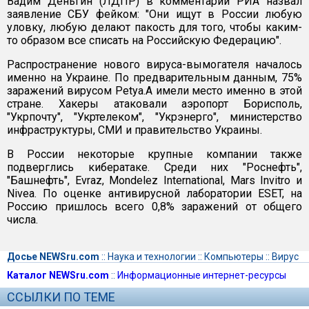
Вадим Деньгин (ЛДПР) в комментарии РИА назвал
заявление СБУ фейком: "Они ищут в России любую
уловку, любую делают пакость для того, чтобы каким-
то образом все списать на Российскую Федерацию".
Распространение нового вируса-вымогателя началось
именно на Украине. По предварительным данным, 75%
заражений вирусом Petya.A имели место именно в этой
стране. Хакеры атаковали аэропорт Борисполь,
"Укрпочту", "Укртелеком", "Укрэнерго", министерство
инфраструктуры, СМИ и правительство Украины.
В России некоторые крупные компании также
подверглись кибератаке. Среди них "Роснефть",
"Башнефть", Evraz, Mondelеz International, Mars Invitro и
Nivea. По оценке антивирусной лаборатории ESET, на
Россию пришлось всего 0,8% заражений от общего
числа.
Досье NEWSru.com
::
Наука и технологии
::
Компьютеры
::
Вирус
Каталог NEWSru.com
::
Информационные интернет-ресурсы
ССЫЛКИ ПО ТЕМЕ