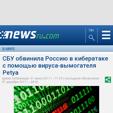
18+
☰
В МИРЕ
СБУ обвинила Россию в кибератаке
с помощью вируса-вымогателя
Petya
время публикации: 01 июля 2017 г., 17:29 | последнее обновление:
07 декабря 2017 г., 08:56