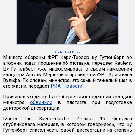
Global Look Press
Министр обороны ФРГ Карл-Теодор цу Гуттенберг во
вторник подал прошение об отставке, передает Reuters.
Цу Гуттенберг уже информировал о своем намерении
канцлера Ангелу Меркель и президента ФРГ Кристиана
Вульфа. По cловам министра, это самый тяжелый шаг в
его жизни, передает
РИА "Новости"
.
Причиной ухода цу Гуттенберга стал недавний скандал:
министра
обвинили
в плагиате при подготовке
докторской диссертации.
Газета Die Sueddeutsche Zeitung 16 февраля
опубликовала материал, в котором говорилось, что цу
Гуттенберг списал часть своей диссертации на степень