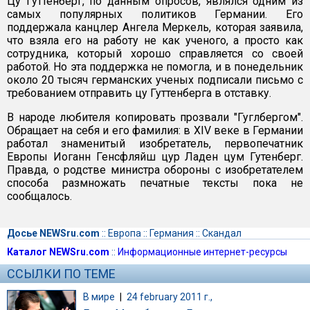
Цу Гуттенберг, по данным опросов, являлся одним из
самых популярных политиков Германии. Его
поддержала канцлер Ангела Меркель, которая заявила,
что взяла его на работу не как ученого, а просто как
сотрудника, который хорошо справляется со своей
работой. Но эта поддержка не помогла, и в понедельник
около 20 тысяч германских ученых подписали письмо с
требованием отправить цу Гуттенберга в отставку.
В народе любителя копировать прозвали "Гуглбергом".
Обращает на себя и его фамилия: в XIV веке в Германии
работал знаменитый изобретатель, первопечатник
Европы Иоганн Генсфляйш цур Ладен цум Гутенберг.
Правда, о родстве министра обороны с изобретателем
способа размножать печатные тексты пока не
сообщалось.
Досье NEWSru.com
::
Европа
::
Германия
::
Скандал
Каталог NEWSru.com
::
Информационные интернет-ресурсы
ССЫЛКИ ПО ТЕМЕ
В мире
|
24 february 2011 г.,