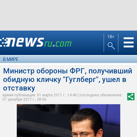
18+
☰
В МИРЕ
Министр обороны ФРГ, получивший
обидную кличку "Гуглберг", ушел в
отставку
время публикации: 01 марта 2011 г., 14:40 | последнее обновление:
07 декабря 2017 г., 08:56