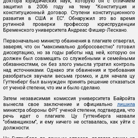
доктора юридических наук, которую он с отличием
защитил в 2006 году на тему "Конституция и
конституционный договор. Ступени конституционного
развития в США и ЕС". Обнаружил это во время
рутинной проверки профессор юриспруденции
Бременского университета Андреас Фишер-Лескано.
Первоначально министр обвинения в плагиате отвергал,
заверяя, что он "максимально добросовестно" готовил
диссертацию, но за годы работы над ней, которую он
должен был совмещать со служебными и семейными
обязанностями, он без злого умысла утратил контроль
над источниками. Однако эти обвинения и требования
разобраться звучали весьма громко, и для начала цу
Гуттенберг был вынужден принять решение отказаться
от ученой степени, что им и было сделано.
Затем независимая комиссия университета Байройта
вынесла свое заключение и официально
лишила
министра обороны ФРГ ученой степени, подтвердив, что
речь идет о плагиате. Цу Гуттенберга назвали
"обманщиком", и ему ничего не оставалась, как уйти с
должности.