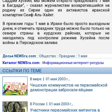
Саддам Хусейн, мы можем открыто праздновать 1 мая
в Багдаде", - сказал журналистам возвратившийся на
родину из Сирии один из активистов иракской
компартии Сеиф Аль-Хайят.
В прежние годы 1 мая в Ираке было просто выходным
днем, и отмечать праздник труда можно было только на
севере страны в курдских районах, которые не
находились под контролем режима Хусейна после
войны в Персидском заливе.
Досье NEWSru.com
::
Общество
::
Праздник
::
1 мая
Каталог NEWSru.com
::
Информационные интернет-ресурсы
ССЫЛКИ ПО ТЕМЕ
В мире
|
01 мая 2003 г.,
Чешских коммунистов на первомайской
демонстрации забросали яйцами
В России
|
01 мая 2003 г.,
Участники первомайских митингов в