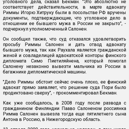
уголовного дела, сказал Бекман. "Это абсолютно не
соответствует действительности, в марте адвокату
Риммы Игорю Хитруку были в посольстве РФ вручены
документы, подтверждающие, что уголовное дело в
отношении ее бывшего мужа в России не закрыто", -
подчеркнул уполномоченный Салонен.
Он сообщил также, что суд отказался удовлетворить
просьбу Риммы Салонен и дать отвод адвокату
бывшего мужа, так как Раухала является гражданской
женой и совладелицей адвокатской конторы финского
дипломата Симо Пиетиляйнена, который помогал
Салонену незаконно вывезти мальчика из России в
багажнике дипломатической машины.
"Дело Риммы обстоит сейчас очень плохо, ее финский
адвокат прямо заявляет, что решение суда Пори было
продиктовано сверху", - прокомментировал Бекман.
Как уже сообщалось, в 2008 году после развода с
гражданином Финляндии Пааво Салоненом россиянка
Римма Салонен вывезла тогда еще пятилетнего сына
Антона в Россию, в Нижегородскую область.