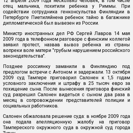
12 апреля 2009 года несколько человек, в том числе
отец мальчика, похитили ребенка у Риммы. При
содействии сотрудника генконсульства Финляндии в
Петербурге Пиетиляйнена ребенок тайно в багажнике
дипломатической был вывезен из России.
Министр иностранных дел РФ Сергей Лавров 14 мая
2009 года в телефонном разговоре с финским коллегой
заявил протест, назвав вывоз ребенка из страны
вопреки воле матери "грубым нарушением российского
законодательства".
Позднее россиянку заманили в Финляндию под
предлогом встречи с Антоном и задержали. 13 октября
2009 суд Тампере приговорил Салонен к 1,5 годам
условного заключения и штрафу в 25 тысяч евро за
похищение сына. После вынесения приговора финский
суд разрешил Салонен видеться с сыном два раза в
месяц в сопровождении представителей полиции и
социальных работников.
Салонен обжаловала решение суда: в ноябре 2009 года
она подала апелляционную жалобу на приговор
Тампереского окружного суда в окружной суд города