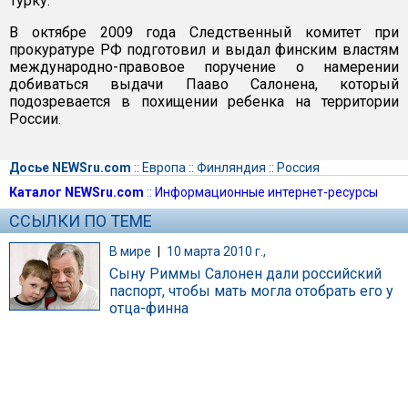
Турку.
В октябре 2009 года Следственный комитет при
прокуратуре РФ подготовил и выдал финским властям
международно-правовое поручение о намерении
добиваться выдачи Пааво Салонена, который
подозревается в похищении ребенка на территории
России.
Досье NEWSru.com
::
Европа
::
Финляндия
::
Россия
Каталог NEWSru.com
::
Информационные интернет-ресурсы
ССЫЛКИ ПО ТЕМЕ
В мире
|
10 марта 2010 г.,
Сыну Риммы Салонен дали российский
паспорт, чтобы мать могла отобрать его у
отца-финна