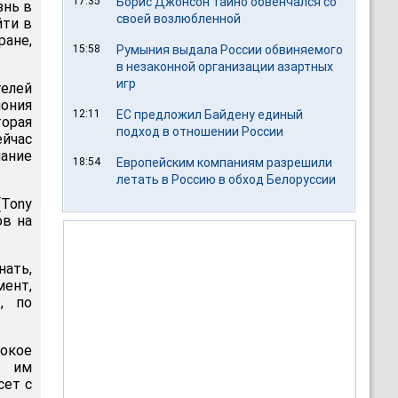
17:35
Борис Джонсон тайно обвенчался со
знь в
своей возлюбленной
йти в
ане,
15:58
Румыния выдала России обвиняемого
в незаконной организации азартных
игр
телей
ония
12:11
ЕС предложил Байдену единый
орая
подход в отношении России
йчас
нание
18:54
Европейским компаниям разрешили
летать в Россию в обход Белоруссии
(Tony
ов на
нать,
мент,
, по
окое
о им
сет с