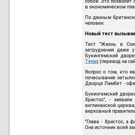
собой. Это позволит
в экономическом план
По данным британско
человек.
Новый тест вызывае
Тест "Жизнь в Сое
затруднения даже у
Букингемский дворе
Times
(перевод на са
Вопрос о том, кто я
почесывание затылко
Дворце Ламбет - офи
Букингемский дворец
Христос", - заявили
англиканской церкви,
верховный правитель
"Глава - Христос, а 
Она источник всей за