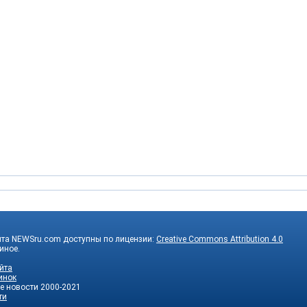
йта NEWSru.com доступны по лицензии:
Creative Commons Attribution 4.0
 иное.
йта
инок
е новости
2000-2021
ти