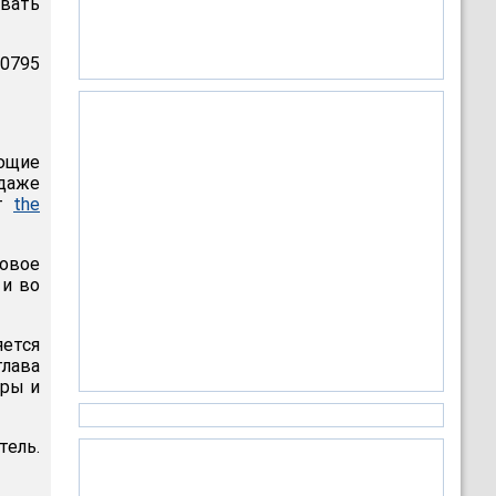
евать
40795
ющие
даже
ет
the
совое
 и во
яется
глава
еры и
тель.