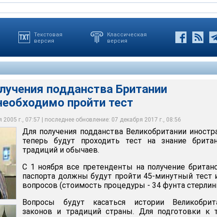
Текстовая
Классическая
версия
версия
олучения подданства Британии
необходимо пройти тест
тенденты на получение британского паспорта должны будут
ться истории Великобритании, законов и традиций страны. Для
по делам миграции МВД Великобритании Тони МакНалти (Tony
 тест из 24 вопросов (стоимость процедуры - 34 фунта
 выпущено специальное издание под названием "Жизнь в
ал некоторые из предполагаемых вопросов для кандидатов на
евстве"
кого подданства
2005 г., 07:57 | последнее обновление: 07 декабря 2017 г., 08:56
Для получения подданства Великобритании иност
теперь будут проходить тест на знание британ
традиций и обычаев.
С 1 ноября все претенденты на получение британ
паспорта должны будут пройти 45-минутный тест 
вопросов (стоимость процедуры - 34 фунта стерлинг
Вопросы будут касаться истории Великобрита
законов и традиций страны. Для подготовки к 