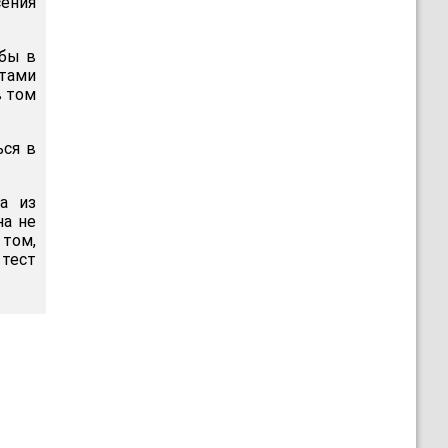
сения
обы в
тами
в том
ься в
а из
на не
 том,
 тест