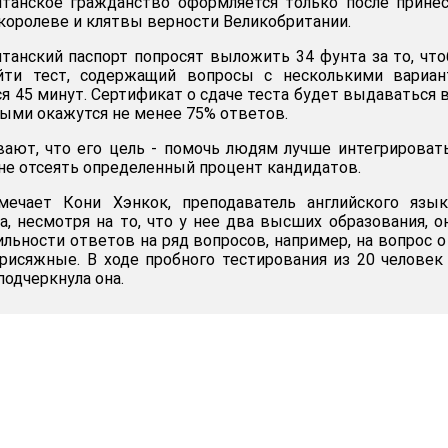
итанское гражданство оформляется только после прине
королеве и клятвы верности Великобритании.
танский паспорт попросят выложить 34 фунта за то, чт
йти тест, содержащий вопросы с несколькими вариан
ся 45 минут. Сертификат о сдаче теста будет выдаваться 
ными окажутся не менее 75% ответов.
ают, что его цель - помочь людям лучше интегрироват
 не отсеять определенный процент кандидатов.
ечает Кони Хэнкок, преподаватель английского язык
а, несмотря на то, что у нее два высших образования, о
льности ответов на ряд вопросов, например, на вопрос о
присяжные. В ходе пробного тестирования из 20 человек
подчеркнула она.