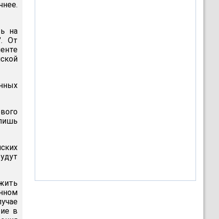
чнее.
ь на
. От
енте
нской
енных
ового
лишь
нских
будут
жить
нном
лучае
тие в