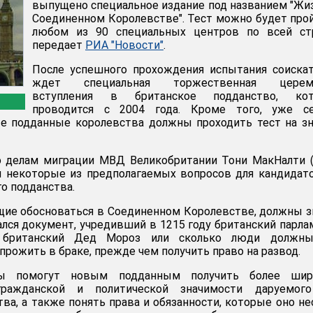
выпущено специальное издание под названием "Жи
Соединенном Королевстве". Тест можно будет про
любом из 90 специальных центров по всей стр
передает
РИА "Новости"
.
После успешного прохождения испытания соиска
ждет специальная торжественная церем
вступления в британское подданство, кот
проводится с 2004 года. Кроме того, уже се
е подданные королевства должны проходить тест на з
о делам миграции МВД Великобритании Тони МакНалти 
л некоторые из предполагаемых вопросов для кандидат
о подданства.
ие обосноваться в Соединенном Королевстве, должны з
ался документ, учредивший в 1215 году британский парла
т британский Дед Мороз или сколько люди должны
прожить в браке, прежде чем получить право на развод.
ы помогут новым подданным получить более шир
гражданской и политической значимости даруемог
ва, а также понять права и обязанности, которые оно не