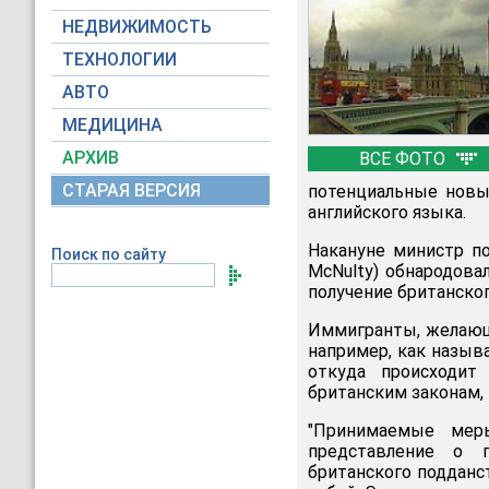
НЕДВИЖИМОСТЬ
ТЕХНОЛОГИИ
АВТО
МЕДИЦИНА
АРХИВ
ВСЕ ФОТО
СТАРАЯ ВЕРСИЯ
потенциальные новы
английского языка.
Накануне министр п
Поиск по сайту
McNulty) обнародова
получение британског
Иммигранты, желающ
например, как назыв
откуда происходи
британским законам, 
"Принимаемые мер
представление о 
британского подданст