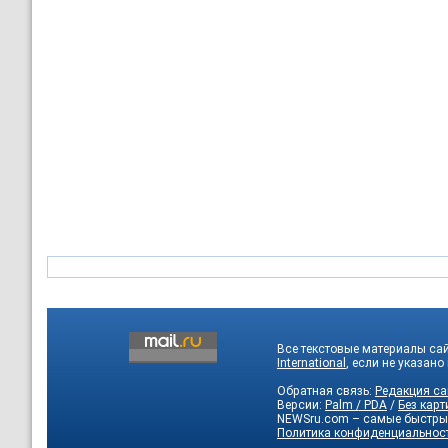
Все текстовые материалы са
International
, если не указано
Обратная связь:
Редакция са
Версии:
Palm / PDA
/
Без карт
NEWSru.com – самые быстры
Политика конфиденциальнос