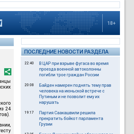
18+
ПОСЛЕДНИЕ НОВОСТИ РАЗДЕЛА
22:40
В ЦАР при взрыве фугаса во время
проезда военной автоколонны
погибли трое граждан России
ранцы
20:08
Байден намерен поднять тему прав
ских
человека на июньской встрече с
Путиным и не позволит ему их
нарушать
ского
из 24
19:17
Партия Саакашвили решила
ов).
прекратить бойкот парламента
Грузии
нии,
тесту