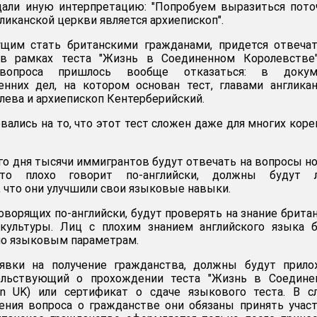
али иную интерпретацию: "Попробуем выразиться пото
ликанской церкви является архиепископ".
щим стать британскими гражданами, придется отвечат
в рамках теста "Жизнь в Соединенном Королевстве"
вопроса пришлось вообще отказаться: в докум
енних дел, на котором основан тест, главами англика
лева и архиепископ Кентерберийский.
вались на то, что этот тест сложен даже для многих кор
го дня тысячи иммигрантов будут отвечать на вопросы н
кто плохо говорит по-английски, должны будут 
 что они улучшили свои языковые навыки.
оворящих по-английски, будут проверять на знание брита
 культуры. Лиц с плохим знанием английского языка 
по языковым параметрам.
явки на получение гражданства, должны будут прило
тельствующий о прохождении теста "Жизнь в Соедине
 in UK) или сертификат о сдаче языкового теста. В с
ения вопроса о гражданстве они обязаны принять учас