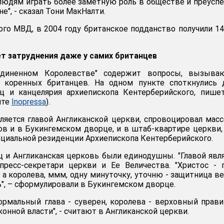
 людям играть более заметную роль в обществе и преусп
е", - сказал Тони МакНалти.
го МВД, в 2004 году британское подданство получили 1
т затруднения даже у самих британцев
диненном Королевстве" содержит вопросы, вызыва
 коренных британцев. На одном пункте споткнулись 
ц и канцелярия архиепископа Кентерберийского, пиш
йте
Inopressa
).
вляется главой Англиканской церкви, спровоцировал мас
в и в Букингемском дворце, и в штаб-квартире церкви,
циальной резиденции Архиепископа Кентерберийского.
 и Англиканская церковь были единодушны. "Главой явл
 пресс-секретари церкви и Ее Величества. "Христос - 
 а королева, ммм, одну минуточку, уточню - защитница в
", – сформулировали в Букингемском дворце.
формальный глава - суверен, королева - верховный прави
конной власти", - считают в Англиканской церкви.