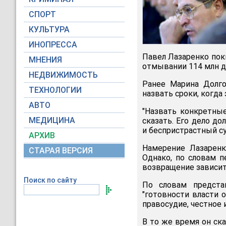
СПОРТ
КУЛЬТУРА
ИНОПРЕССА
Павел Лазаренко поки
МНЕНИЯ
отмывании 114 млн д
НЕДВИЖИМОСТЬ
Ранее Марина Долго
ТЕХНОЛОГИИ
назвать сроки, когда
АВТО
"Назвать конкретные
МЕДИЦИНА
сказать. Его дело д
и беспристрастный су
АРХИВ
Намерение Лазаренк
СТАРАЯ ВЕРСИЯ
Однако, по словам п
возвращение зависит
Поиск по сайту
По словам предста
"готовности власти 
правосудие, честное 
В то же время он ск