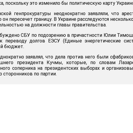
а, поскольку это изменило бы политическую карту Украин
нской генпрокуратуры неоднократно заявляли, что аре
о он пересечет границу. В Украине расследуются несколько
тельностью на должности главы правительства.
збуждено СБУ по подозрению в причастности Юлии Тимо
к переводу долгов ЕЭСУ (Единые энергетические сис
ий бюджет.
днократно заявлял, что дела против него были сфабрик
шнего президента Кучмы, которые, по словам Лазаре
ного соперника на президентских выборах и организов
го сторонников по партии.