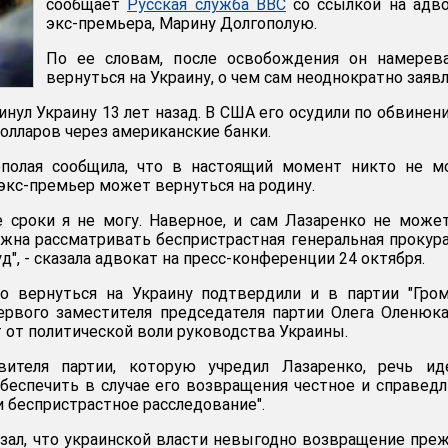
сообщает
Русская служба BBC
со ссылкой на адв
экс-премьера, Марину Долгополую.
По ее словам, после освобождения он намерева
вернуться на Украину, о чем сам неоднократно заявл
нул Украину 13 лет назад. В США его осудили по обвинен
олларов через американские банки.
полая сообщила, что в настоящий момент никто не м
 экс-премьер может вернуться на родину.
 сроки я не могу. Наверное, и сам Лазаренко не може
олжна рассматривать беспристрастная генеральная прокур
д", - сказала адвокат на пресс-конференции 24 октября.
о вернуться на Украину подтвердили и в партии "Гром
ервого заместителя председателя партии Олега Оленюка
 от политической воли руководства Украины.
вителя партии, которую учредил Лазаренко, речь ид
обеспечить в случае его возвращения честное и справед
и беспристрастное расследование".
азал, что украинской власти невыгодно возвращение пре