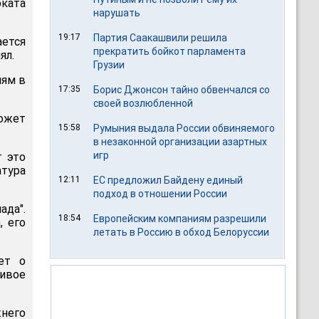
оката
нарушать
19:17
Партия Саакашвили решила
ется
прекратить бойкот парламента
ял.
Грузии
иям в
17:35
Борис Джонсон тайно обвенчался со
своей возлюбленной
ожет
15:58
Румыния выдала России обвиняемого
в незаконной организации азартных
игр
т это
атура
12:11
ЕС предложил Байдену единый
подход в отношении России
ада".
18:54
Европейским компаниям разрешили
, его
летать в Россию в обход Белоруссии
ет о
ливое
жнего