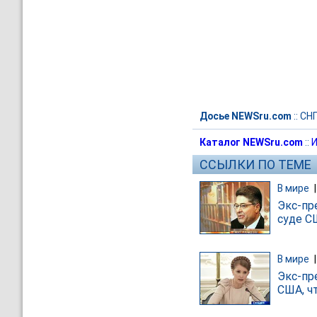
Досье NEWSru.com
::
СН
Каталог NEWSru.com
::
И
ССЫЛКИ ПО ТЕМЕ
В мире
Экс-пр
суде С
В мире
Экс-пр
США, ч