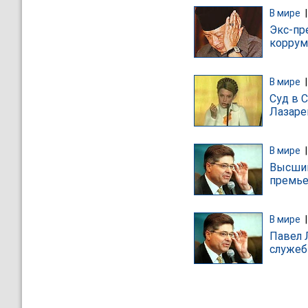
В мире
Экс-пр
коррум
В мире
Суд в 
Лазаре
В мире
Высший
премье
В мире
Павел 
служеб