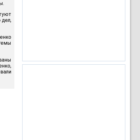
ы.
стуют
 дел,
шенко
темы
ованы
нко,
ывали