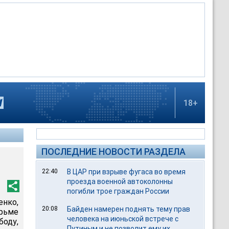
18+
ПОСЛЕДНИЕ НОВОСТИ РАЗДЕЛА
22:40
В ЦАР при взрыве фугаса во время
проезда военной автоколонны
погибли трое граждан России
нко,
20:08
Байден намерен поднять тему прав
рьме
человека на июньской встрече с
боду,
Путиным и не позволит ему их