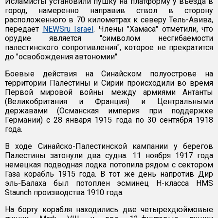
Исламисты установили пушку на платформу у въезда в
город, намеренно направив ствол в сторону
расположенного в 70 километрах к северу Тель-Авива,
передает
NEWSru Israel
. Члены "Хамаса" отметили, что
орудие является "символом несгибаемости
палестинского сопротивления", которое не прекратится
до "освобождения автономии".
Боевые действия на Синайском полуострове на
территории Палестины и Сирии происходили во время
Первой мировой войны между армиями Антанты
(Великобритания и Франция) и Центральными
державами (Османская империя при поддержке
Германии) с 28 января 1915 года по 30 сентября 1918
года.
В ходе Синайско-Палестинской кампании у берегов
Палестины затонули два судна. 11 ноября 1917 года
немецкая подводная лодка потопила рядом с сектором
Газа корабль 1915 года. В тот же день напротив Дир
эль-Балаха был потоплен эсминец H-класса HMS
Staunch производства 1910 года.
На борту корабля находились две четырехдюймовые