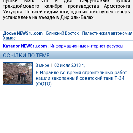
пушки Mark VIII и две 12-фунтовые пушки
трехдюймового калибра производства Армстронга
Уитуорта. По всей видимости, одна из этих пушек теперь
установлена на въезде в Дир эль-Балах.
Досье NEWSru.com
::
Ближний Восток
::
Палестинская автономия
Хамас
Каталог NEWSru.com
::
Информационные интернет-ресурсы
ССЫЛКИ ПО ТЕМЕ
В мире
|
02 июля 2013 г.,
В Израиле во время строительных работ
нашли закопанный советский танк Т-34
(ФОТО)