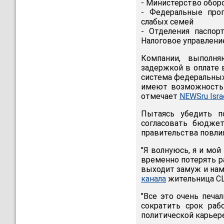
- Министерство обор
- Федеральные прог
слабых семей
- Отделения паспор
Налоговое управлени
Компании, выполня
задержкой в оплате 
система федеральных
имеют возможность 
отмечает
NEWSru Isra
Пытаясь убедить п
согласовать бюджет
правительства повли
"Я волнуюсь, я и мой
временно потерять ра
выходит замуж и нам 
канала
жительница СШ
"Все это очень печа
сократить срок раб
политической карьере