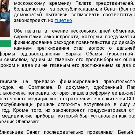
московскому времени) Палата представителей,
большинство - за республиканцами, и Сенат (бал п
демократы) пытались согласовать соответству
законопроект, но
тщетно
.
Обе палаты в течение нескольких дней обменив
вариантами законопроекта, который предусматр
финансирование расходов правительства до декабр
камнем преткновения стал вопрос о дальне
еформы здравоохранения Барака Обамы (известной
ей символом, одним из главных его предвыборных обе
роком и едва ли не главным его достижением за два 
таивали на привязке финансирования правительст
ходов на Obamacare. В документ, одобренный Пал
а включена поправка, которая лишала реформу ее важн
бязательного медицинского страхования всех жителей СШ
Республиканцы решили отложить вступление в силу э
 год. Кроме того, их законопроект предусматривал о
 медицинские приборы, который был установлен как ра
ования Obamacare.
бликанцев Сенат последовательно проваливал. Белый