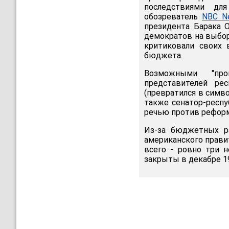
последствиями дл
обозреватель
NBC N
президента Барака О
демократов на выбор
критиковали своих 
бюджета.
Возможными "про
представителей ре
(превратился в симв
также сенатор-респу
речью против рефор
Из-за бюджетных р
американского прави
всего - ровно три 
закрыты в декабре 19