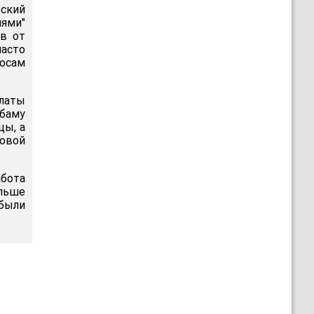
ский
лями"
ов от
часто
осам
латы
баму
цы, а
совой
бота
ольше
были