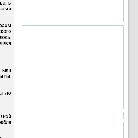
ва, в
нный
кером
кого
лось.
зился
 млн
рыты.
атую
озкой
рабля