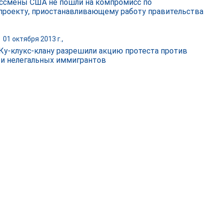
ссмены США не пошли на компромисс по
проекту, приостанавливающему работу правительства
|
01 октября 2013 г.,
Ку-клукс-клану разрешили акцию протеста против
и нелегальных иммигрантов