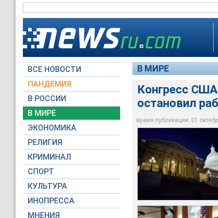
В МИРЕ
ВСЕ НОВОСТИ
ПАНДЕМИЯ
Конгресс США 
В РОССИИ
остановил ра
Республиканцы и де
касательно бюджет
В МИРЕ
учреждений страны
Барак Обама на зас
Спикер Палаты пред
время публикации: 01 октября
ЭКОНОМИКА
Global Look Press
Global Look Press
Global Look Press
РЕЛИГИЯ
КРИМИНАЛ
СПОРТ
КУЛЬТУРА
ИНОПРЕССА
МНЕНИЯ