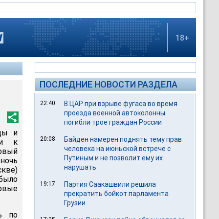
18+
ПОСЛЕДНИЕ НОВОСТИ РАЗДЕЛА
22:40
В ЦАР при взрыве фугаса во время
проезда военной автоколонны
погибли трое граждан России
цы и
20:08
Байден намерен поднять тему прав
ти к
человека на июньской встрече с
овый
Путиным и не позволит ему их
лночь
нарушать
скве)
 было
19:17
Партия Саакашвили решила
ервые
прекратить бойкот парламента
Грузии
ь по