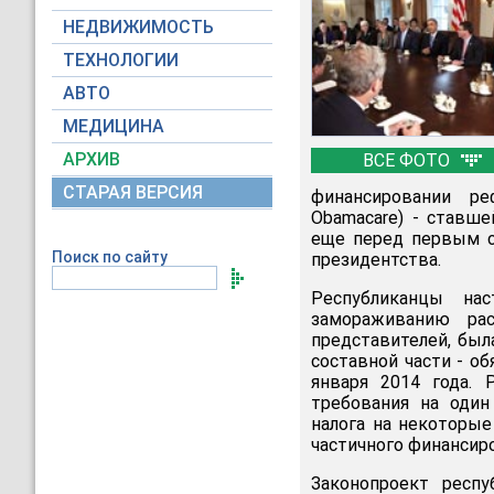
НЕДВИЖИМОСТЬ
ТЕХНОЛОГИИ
АВТО
МЕДИЦИНА
АРХИВ
ВСЕ ФОТО
СТАРАЯ ВЕРСИЯ
финансировании р
Obamacare) - ставш
еще перед первым с
Поиск по сайту
президентства.
Республиканцы нас
замораживанию рас
представителей, был
составной части - о
января 2014 года. 
требования на один
налога на некоторые
частичного финансир
Законопроект респу