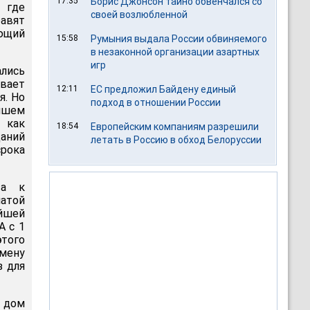
17:35
Борис Джонсон тайно обвенчался со
 где
своей возлюбленной
равят
ющий
15:58
Румыния выдала России обвиняемого
в незаконной организации азартных
игр
ались
ивает
12:11
ЕС предложил Байдену единый
я. Но
подход в отношении России
йшем
 как
18:54
Европейским компаниям разрешили
щаний
летать в Россию в обход Белоруссии
срока
ва к
атой
ейшей
А с 1
того
тмену
з для
 дом