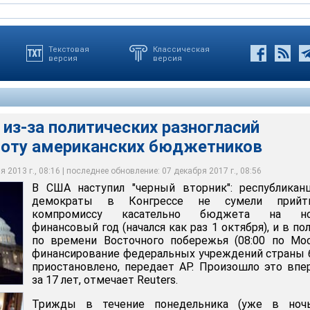
Текстовая
Классическая
версия
версия
из-за политических разногласий
боту американских бюджетников
мократы в Конгрессе США не сумели прийти к компромиссу
а на новый финансовый год. Финансирование федеральных
 была приостановлено
едании правительства, 30 сентября 2013 года
ставителей Джоном Бейнер, 30 сентября 2013 года
 2013 г., 08:16 | последнее обновление: 07 декабря 2017 г., 08:56
В США наступил "черный вторник": республикан
демократы в Конгрессе не сумели прий
компромиссу касательно бюджета на н
финансовый год (начался как раз 1 октября), и в по
по времени Восточного побережья (08:00 по Мо
финансирование федеральных учреждений страны
приостановлено, передает AP. Произошло это вп
за 17 лет, отмечает Reuters.
Трижды в течение понедельника (уже в ноч