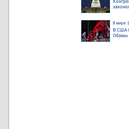
Конгре
законо
В мире
В США 
Обамы 