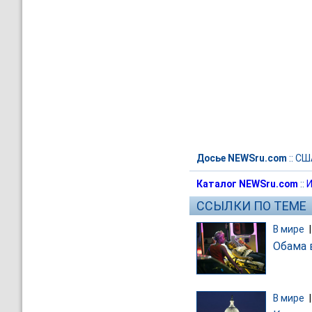
Досье NEWSru.com
::
СШ
Каталог NEWSru.com
::
И
ССЫЛКИ ПО ТЕМЕ
В мире
Обама 
В мире