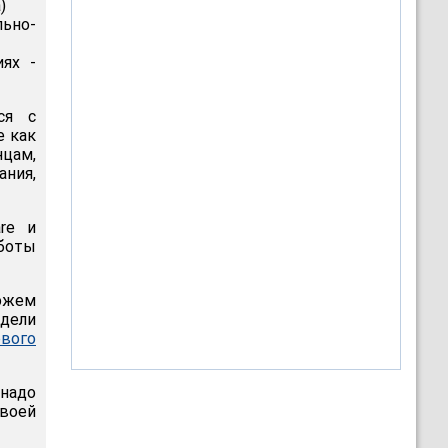
)
ьно-
иях -
ся с
е как
нцам,
ания,
re и
боты
можем
едели
вого
 надо
воей