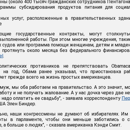
оны (около 400 тысяч гражданских сотрудников Пентагона
раммы субсидирования продуктов питания для социал
тных услуг, расположенные в правительственных здан
е
ющие государственные контракты, могут столкнуть
выполненной работы. При этом многие учреждения, таки
 судов или программа помощи женщинам, детям и младе
протянуть около месяца без федерального финансиров
el
.
олитических противников не препятствовать Obamaca
 на год, Обама ранее указывал, что приостановка ра
яет прежде всего на жизнь простых американцев.
 муж, мы оба работаем на правительство. А это значит, 
боту и не получать жалование. А у нас дочка через две н
надо оплатить ее свадьбу", - заявила корреспонденту
Пер
А Элен Биндер.
льно, наши конгрессмены не думают об избирателях. Им
оты в парламенте, чтобы они меньше заботились о с
, а больше о людях", - сказала американка Кэнди Смит.