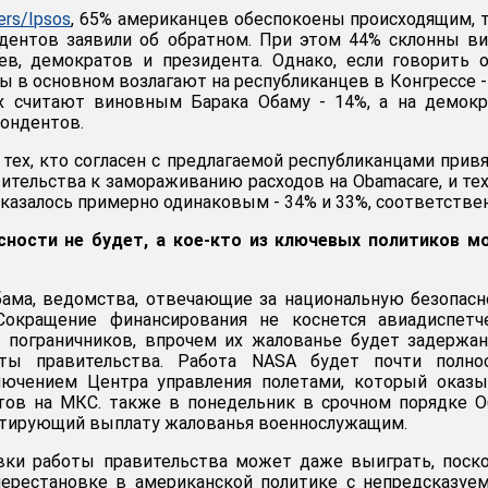
ers/Ipsos
, 65% американцев обеспокоены происходящим, 
ндентов заявили об обратном. При этом 44% склонны в
ев, демократов и президента. Однако, если говорить 
ны в основном возлагают на республиканцев в Конгрессе -
 считают виновным Барака Обаму - 14%, а на демокр
пондентов.
 тех, кто согласен с предлагаемой республиканцами прив
ительства к замораживанию расходов на Obamacare, и тех
казалось примерно одинаковым - 34% и 33%, соответстве
сности не будет, а кое-кто из ключевых политиков м
ама, ведомства, отвечающие за национальную безопасн
Сокращение финансирования не коснется авиадиспетче
 пограничников, впрочем их жалованье будет задержа
оты правительства. Работа NASA будет почти полно
ключением Центра управления полетами, который оказ
тов на МКС. также в понедельник в срочном порядке 
антирующий выплату жалованья военнослужащим.
овки работы правительства может даже выиграть, поск
перестановке в американской политике с непредсказу