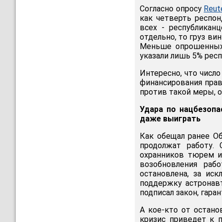
Согласно опросу
Reut
как четверть респо
всех - республиканц
отдельно, то груз ви
Меньше опрошенных
указали лишь 5% рес
Интересно, что число
финансирования прав
против такой меры, о
Удара по нацбезопа
даже выиграть
Как обещал ранее Об
продолжат работу. 
охранников тюрем и
возобновления раб
остановлена, за ис
поддержку астронав
подписал закон, гар
А кое-кто от остан
кризис приведет к 