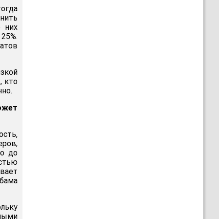
тогда
инить
о них
 25%.
атов
язкой
, кто
нно.
ожет
ость,
ров,
но до
стью
ывает
Обама
ольку
емыми