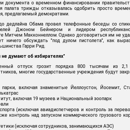
ии документа о временном финансировании правительст
я палата трижды отказывалась одобрить просто време
я, предлагаемый демократами.
 до дедлайна Обама провел телефонные беседы со спи
телей Джоном Бейнером и лидером республиканс
е Митчем Макконнеллом. Однако договориться им не уда
т ничего обсуждать "под дулом пистолета", как выра
ьшинства Гарри Рид.
 не думают об избирателях"
енный отпуск грозит порядка 800 тысячам из 2,1
тников, многие государственные учреждения будут зак
 парки, включая знаменитые Йеллоустон, Йосемит, Ст
лькатрас
титут, включая 19 музеев и Национальный зоопарк
овли
спорта (исключая авиадиспетчеров и контроль за перев
акже контроль над запуском коммерческого грузового ко
гетики (исключая сотрудников, занимающихся АЭС)