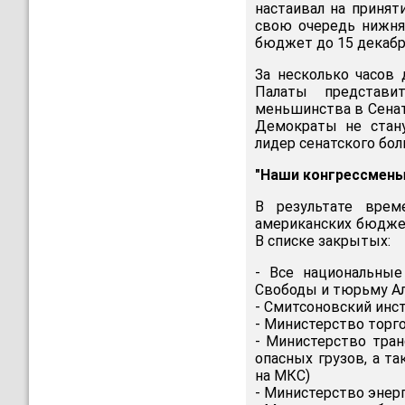
настаивал на принят
свою очередь нижня
бюджет до 15 декабр
За несколько часов
Палаты представи
меньшинства в Сенат
Демократы не стану
лидер сенатского бол
"Наши конгрессмены
В результате врем
американских бюдже
В списке закрытых:
- Все национальные
Свободы и тюрьму А
- Смитсоновский инс
- Министерство торг
- Министерство тран
опасных грузов, а т
на МКС)
- Министерство энер