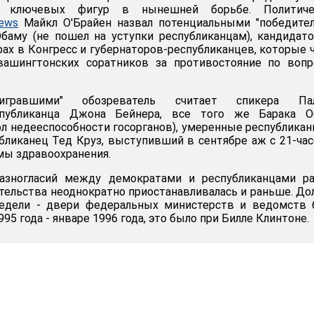
я ключевых фигур в нынешней борьбе. Политиче
ews
Майкл О'Брайен назвал потенциальными "победите
баму (не пошел на уступки республиканцам), кандидат
ах в Конгресс и губернаторов-республиканцев, которые 
вашингтонских соратников за противостояние по вопр
игравшими" обозреватель считает спикера Па
спубликанца Джона Бейнера, все того же Барака О
ол недееспособности госорганов), умеренные республикан
бликанец Тед Круз, выступивший в сентябре аж с 21-ча
мы здравоохранения.
азногласий между демократами и республиканцами ра
тельства неоднократно приостанавливалась и раньше. Д
недели - двери федеральных министерств и ведомств 
95 года - январе 1996 года, это было при Билле Клинтоне.