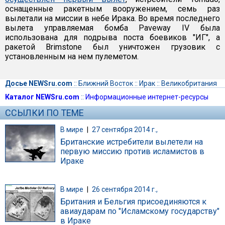
оснащенные ракетным вооружением, семь раз
вылетали на миссии в небе Ирака. Во время последнего
вылета управляемая бомба Paveway IV была
использована для подрыва поста боевиков "ИГ", а
ракетой Brimstone был уничтожен грузовик с
установленным на нем пулеметом.
Досье NEWSru.com
::
Ближний Восток
::
Ирак
::
Великобритания
Каталог NEWSru.com
::
Информационные интернет-ресурсы
ССЫЛКИ ПО ТЕМЕ
В мире
|
27 сентября 2014 г.,
Британские истребители вылетели на
первую миссию против исламистов в
Ираке
В мире
|
26 сентября 2014 г.,
Британия и Бельгия присоединяются к
авиаударам по "Исламскому государству"
в Ираке