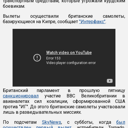
транспортным средствам, которые угрожали курдским
боевикам.
Вылеты осуществили британские самолеты,
базирующиеся на Кипре, сообщает
"Интерфакс"
.
Британский парламент в прошлую пятницу
санкционировал
участие ВВС Великобритании в
авианалетах сил коалиции, сформированной США
против "ИГ". До этого британские самолеты участвовали
лишь в разведывательных миссиях.
По подсчетам
SkyNews
, с субботы, когда
был
осуществлен первый вылет
, истребители Tornado,