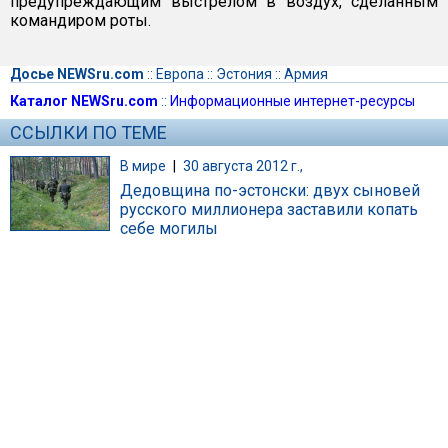
предупреждающим выстрелом в воздух, сделанным
командиром роты.
Досье NEWSru.com
::
Европа
::
Эстония
::
Армия
Каталог NEWSru.com
::
Информационные интернет-ресурсы
ССЫЛКИ ПО ТЕМЕ
В мире
|
30 августа 2012 г.,
Дедовщина по-эстонски: двух сыновей
русского миллионера заставили копать
себе могилы