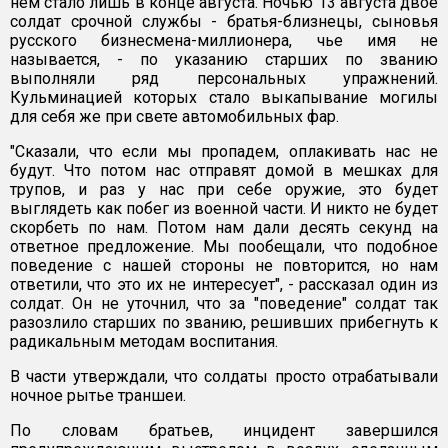
нем стало лишь в конце августа. Ночью 13 августа двое
солдат срочной службы - братья-близнецы, сыновья
русского бизнесмена-миллионера, чье имя не
называется, - по указанию старших по званию
выполняли ряд персональных упражнений.
Кульминацией которых стало выкапывание могилы
для себя же при свете автомобильных фар.
"Сказали, что если мы пропадем, оплакивать нас не
будут. Что потом нас отправят домой в мешках для
трупов, и раз у нас при себе оружие, это будет
выглядеть как побег из военной части. И никто не будет
скорбеть по нам. Потом нам дали десять секунд на
ответное предложение. Мы пообещали, что подобное
поведение с нашей стороны не повторится, но нам
ответили, что это их не интересует", - рассказал один из
солдат. Он не уточнил, что за "поведение" солдат так
разозлило старших по званию, решивших прибегнуть к
радикальным методам воспитания.
В части утверждали, что солдаты просто отрабатывали
ночное рытье траншеи.
По словам братьев, инцидент завершился