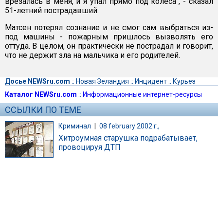
врезалась в меня, и я упал прямо под колеса", - сказал
51-летний пострадавший.
Матсен потерял сознание и не смог сам выбраться из-
под машины - пожарным пришлось вызволять его
оттуда. В целом, он практически не пострадал и говорит,
что не держит зла на мальчика и его родителей.
Досье NEWSru.com
::
Новая Зеландия
::
Инцидент
::
Курьез
Каталог NEWSru.com
::
Информационные интернет-ресурсы
ССЫЛКИ ПО ТЕМЕ
Криминал
|
08 february 2002 г.,
Хитроумная старушка подрабатывает,
провоцируя ДТП