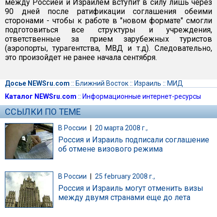
между Россией и Израилем вступит в силу лишь через
90 дней после ратификации соглашения обеими
сторонами - чтобы к работе в "новом формате" смогли
подготовиться все структуры и учреждения,
ответственные за прием зарубежных туристов
(аэропорты, турагентства, МВД и т.д). Следовательно,
это произойдет не ранее начала сентября.
Досье NEWSru.com
::
Ближний Восток
::
Израиль
::
МИД
Каталог NEWSru.com
::
Информационные интернет-ресурсы
ССЫЛКИ ПО ТЕМЕ
В России
|
20 марта 2008 г.,
Россия и Израиль подписали соглашение
об отмене визового режима
В России
|
25 february 2008 г.,
Россия и Израиль могут отменить визы
между двумя странами еще до лета