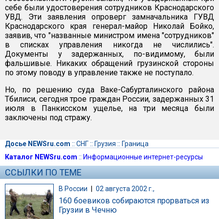
себе были удостоверения сотрудников Краснодарского
УВД. Эти заявления опроверг замначальника ГУВД
Краснодарского края генерал-майор Николай Бойко,
заявив, что "названные министром имена "сотрудников"
в списках управления никогда не числились".
Документы у задержанных, по-видимому, были
фальшивые. Никаких обращений грузинской стороны
по этому поводу в управление также не поступало.
Но, по решению суда Ваке-Сабурталинского района
Тбилиси, сегодня трое граждан России, задержанных 31
июля в Панкисском ущелье, на три месяца были
заключены под стражу.
Досье NEWSru.com
::
СНГ
::
Грузия
::
Граница
Каталог NEWSru.com
::
Информационные интернет-ресурсы
ССЫЛКИ ПО ТЕМЕ
В России
|
02 августа 2002 г.,
160 боевиков собираются прорваться из
Грузии в Чечню