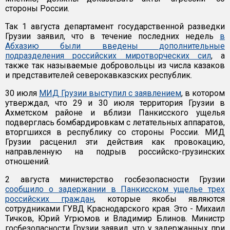
стороны России.
Так 1 августа департамент государственной разведки
Грузии заявил, что в течение последних недель
в
Абхазию были введены дополнительные
подразделения российских миротворческих сил
, а
также так называемые добровольцы из числа казаков
и представителей северокавказских республик.
30 июля
МИД Грузии выступил с заявлением
, в котором
утверждал, что 29 и 30 июля территория Грузии в
Ахметском районе и вблизи Панкисского ущелья
подверглась бомбардировкам с летательных аппаратов,
вторгшихся в республику со стороны России. МИД
Грузии расценил эти действия как провокацию,
направленную на подрыв российско-грузинских
отношений.
2 августа министерство госбезопасности Грузии
сообщило о задержании в Панкисском ущелье трех
российских граждан
, которые якобы являются
сотрудниками ГУВД Краснодарского края. Это - Михаил
Тичков, Юрий Угрюмов и Владимир Блинов. Министр
госбезопасности Грузии заявил, что у задержанных при