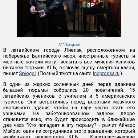
AFP/ Spiege.de
В латвийском городе Лиепая, расположенном на
побережье Балтийского моря, иностранные туристы и
местные жители могут испытать все мучения узников
бывшей тюрьмы КГБ, включая сцену смертной казни,
пишет
Spiegel
. (Полный текст на сайте
Inopressa.ru
.)
В один из жарких солнечных дней перед зданием
бывшей тюрьмы собрались 20 посетителей: 15
латвийских учеников с учителем и 5 американских
туристов. Они встретились перед воротами мрачного
кирпичного здания, чтобы на пару часов стать его
узниками. На забетонированном заднем дворе
становится ясно, что будет происходить в ближайшие
два часа. "Кто попадает в эту тюрьму? - рычит Айнарс
Майрис, один из сотрудников этого заведения, который
изображает надзирателя КГБ. - Капиталистические