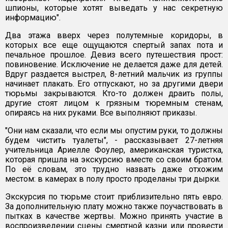
шпионы, которые хотят выведать у нас секретную
информацию".
Два этажа вверх через полутемные коридоры, в
которых все еще ощущаются спертый запах пота и
печальное прошлое. Девиз всего путешествия прост:
повиновение. Исключение не делается даже для детей.
Вдруг раздается выстрел, 8-летний мальчик из группы
начинает плакать. Его отпускают, но за другими двери
тюрьмы закрываются. Кто-то должен драить полы,
другие стоят лицом к грязным тюремным стенам,
опираясь на них руками. Все выполняют приказы.
"Они нам сказали, что если мы опустим руки, то должны
будем чистить туалеты", - рассказывает 27-летняя
учительница Ариелле Фоулер, американская туристка,
которая пришла на экскурсию вместе со своим братом.
По её словам, это трудно назвать даже отхожим
местом: в камерах в полу просто проделаны три дырки.
Экскурсия по тюрьме стоит приблизительно пять евро.
За дополнительную плату можно также поучаствовать в
пытках в качестве жертвы. Можно принять участие в
воспроизведении сцены смертной казни или провести