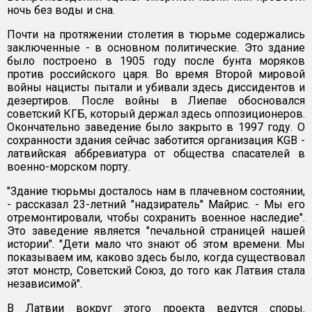
ночь без воды и сна.
Почти на протяжении столетия в тюрьме содержались
заключенные - в основном политические. Это здание
было построено в 1905 году после бунта моряков
против российского царя. Во время Второй мировой
войны нацисты пытали и убивали здесь диссидентов и
дезертиров. После войны в Лиепае обосновался
советский КГБ, который держал здесь оппозиционеров.
Окончательно заведение было закрыто в 1997 году. О
сохранности здания сейчас заботится организация KGB -
латвийская аббревиатура от общества спасателей в
военно-морском порту.
"Здание тюрьмы досталось нам в плачевном состоянии,
- рассказал 23-летний "надзиратель" Майрис. - Мы его
отремонтировали, чтобы сохранить военное наследие".
Это заведение является "печальной страницей нашей
истории". "Дети мало что знают об этом времени. Мы
показываем им, каково здесь было, когда существовал
этот монстр, Советский Союз, до того как Латвия стала
независимой".
В Латвии вокруг этого проекта ведутся споры.