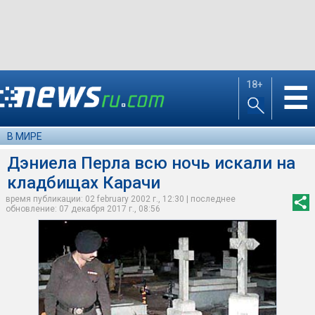
18+
☰
В МИРЕ
Дэниела Перла всю ночь искали на
кладбищах Карачи
время публикации: 02 february 2002 г., 12:30 | последнее
обновление: 07 декабря 2017 г., 08:56