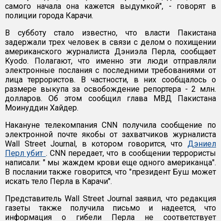
самого начала она кажется выдумкой", - говорят в
полиции города Карачи.
В субботу стало известно, что власти Пакистана
задержали трех человек в связи с делом о похищении
американского журналиста Дэниэла Перла, сообщает
Kyodo. Полагают, что именно эти люди отправляли
электронные послания с последними требованиями от
лица террористов. В частности, в них сообщалось о
размере выкупа за освобождение репортера - 2 млн.
долларов. Об этом сообщил глава МВД Пакистана
Моинуддин Хайдер.
Накануне телекомпания CNN получила сообщение по
электронной почте якобы от захватчиков журналиста
Wall Street Journal, в котором говорится, что
Дэниел
Перл убит
. CNN передает, что в сообщении террористы
написали: " мы жаждем крови еще одного американца".
В послании также говорится, что "президент Буш может
искать тело Перла в Карачи".
Представитель Wall Street Journal заявил, что редакция
газеты также получила письмо и надеется, что
информация о гибели Перла не соответствует