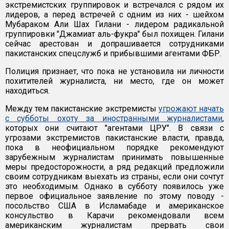
экстремистских группировок и встречался с рядом их
лидеров, а перед встречей с одним из них - шейхом
Мубараком Али Шах Гилани - лидером радикальной
группировки "Джамиат аль-фукра" был похищен. Гилани
сейчас арестован и допрашивается сотрудниками
пакистанских спецслужб и прибывшими агентами ФБР.
Полиция признает, что пока не установила ни личности
похитителей журналиста, ни место, где он может
находиться.
Между тем пакистанские экстремисты
угрожают начать
с субботы охоту за иностранными журналистами
,
которых они считают "агентами ЦРУ". В связи с
угрозами экстремистов пакистанские власти, правда,
пока в неофициальном порядке рекомендуют
зарубежным журналистам принимать повышенные
меры предосторожности, а ряд редакций предложили
своим сотрудникам выехать из страны, если они сочтут
это необходимым. Однако в субботу появилось уже
первое официальное заявление по этому поводу -
посольство США в Исламабаде и американское
консульство в Карачи рекомендовали всем
американским журналистам прервать свои