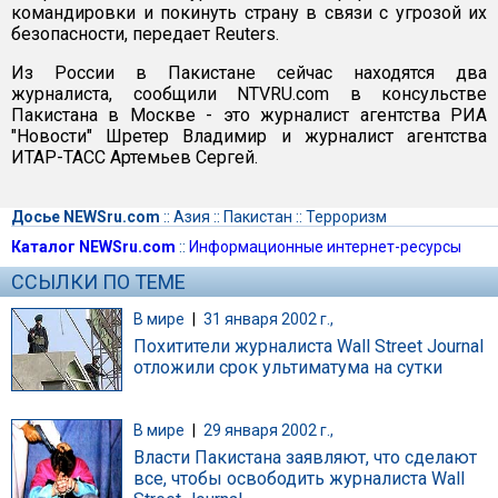
командировки и покинуть страну в связи с угрозой их
безопасности, передает Reuters.
Из России в Пакистане сейчас находятся два
журналиста, сообщили NTVRU.com в консульстве
Пакистана в Москве - это журналист агентства РИА
"Новости" Шретер Владимир и журналист агентства
ИТАР-ТАСС Артемьев Сергей.
Досье NEWSru.com
::
Азия
::
Пакистан
::
Терроризм
Каталог NEWSru.com
::
Информационные интернет-ресурсы
ССЫЛКИ ПО ТЕМЕ
В мире
|
31 января 2002 г.,
Похитители журналиста Wall Street Journal
отложили срок ультиматума на сутки
В мире
|
29 января 2002 г.,
Власти Пакистана заявляют, что сделают
все, чтобы освободить журналиста Wall