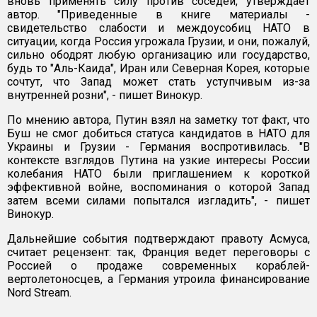
вновь применять силу против соседей, утверждает
автор. "Приведенные в книге материалы -
свидетельство слабости и междоусобиц НАТО в
ситуации, когда Россия угрожала Грузии, и они, пожалуй,
сильно ободрят любую организацию или государство,
будь то "Аль-Каида", Иран или Северная Корея, которые
сочтут, что Запад может стать уступчивым из-за
внутренней розни", - пишет Винокур.
По мнению автора, Путин взял на заметку тот факт, что
Буш не смог добиться статуса кандидатов в НАТО для
Украины и Грузии - Германия воспротивилась. "В
контексте взглядов Путина на узкие интересы России
колебания НАТО были приглашением к короткой
эффективной войне, воспоминания о которой Запад
затем всеми силами попытался изгладить", - пишет
Винокур.
Дальнейшие события подтверждают правоту Асмуса,
считает рецензент: так, Франция ведет переговоры с
Россией о продаже современных кораблей-
вертолетоносцев, а Германия утроила финансирование
Nord Stream.