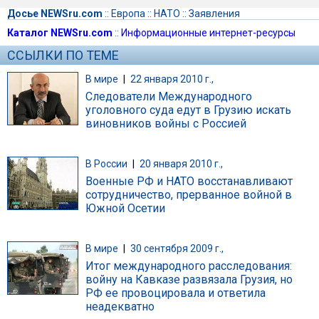
Досье NEWSru.com
::
Европа
::
НАТО
::
Заявления
Каталог NEWSru.com
::
Информационные интернет-ресурсы
ССЫЛКИ ПО ТЕМЕ
В мире
|
22 января 2010 г.,
Следователи Международного
уголовного суда едут в Грузию искать
виновников войны с Россией
В России
|
20 января 2010 г.,
Военные РФ и НАТО восстанавливают
сотрудничество, прерванное войной в
Южной Осетии
В мире
|
30 сентября 2009 г.,
Итог международного расследования:
войну на Кавказе развязала Грузия, но
РФ ее провоцировала и ответила
неадекватно