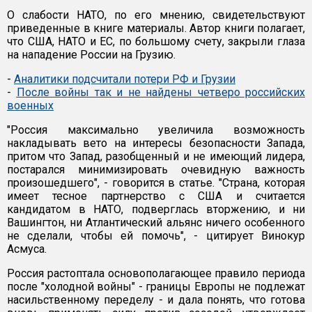
О слабости НАТО, по его мнению, свидетельствуют
приведенные в книге материалы. Автор книги полагает,
что США, НАТО и ЕС, по большому счету, закрыли глаза
на нападение России на Грузию.
-
Аналитики подсчитали потери РФ и Грузии
-
После войны так и не найдены четверо российских
военных
"Россия максимально увеличила возможность
накладывать вето на интересы безопасности Запада,
притом что Запад, разобщенный и не имеющий лидера,
постарался минимизировать очевидную важность
произошедшего", - говорится в статье. "Страна, которая
имеет тесное партнерство с США и считается
кандидатом в НАТО, подверглась вторжению, и ни
Вашингтон, ни Атлантический альянс ничего особенного
не сделали, чтобы ей помочь", - цитирует Винокур
Асмуса.
Россия растоптала основополагающее правило периода
после "холодной войны" - границы Европы не подлежат
насильственному переделу - и дала понять, что готова