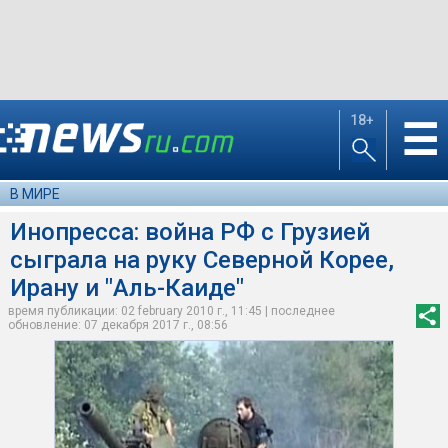
18+
☰
В МИРЕ
Инопресса: война РФ с Грузией
сыграла на руку Северной Корее,
Ирану и "Аль-Каиде"
время публикации: 02 february 2010 г., 11:45 | последнее
обновление: 07 декабря 2017 г., 08:56