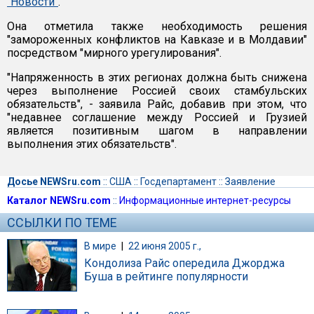
"Новости"
.
Она отметила также необходимость решения
"замороженных конфликтов на Кавказе и в Молдавии"
посредством "мирного урегулирования".
"Напряженность в этих регионах должна быть снижена
через выполнение Россией своих стамбульских
обязательств", - заявила Райс, добавив при этом, что
"недавнее соглашение между Россией и Грузией
является позитивным шагом в направлении
выполнения этих обязательств".
Досье NEWSru.com
::
США
::
Госдепартамент
::
Заявление
Каталог NEWSru.com
::
Информационные интернет-ресурсы
ССЫЛКИ ПО ТЕМЕ
В мире
|
22 июня 2005 г.,
Кондолиза Райс опередила Джорджа
Буша в рейтинге популярности