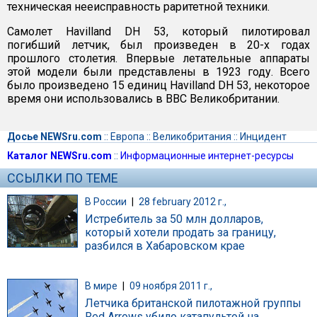
техническая нееисправность раритетной техники.
Самолет Havilland DH 53, который пилотировал
погибший летчик, был произведен в 20-х годах
прошлого столетия. Впервые летательные аппараты
этой модели были представлены в 1923 году. Всего
было произведено 15 единиц Havilland DH 53, некоторое
время они использовались в ВВС Великобритании.
Досье NEWSru.com
::
Европа
::
Великобритания
::
Инцидент
Каталог NEWSru.com
::
Информационные интернет-ресурсы
ССЫЛКИ ПО ТЕМЕ
В России
|
28 february 2012 г.,
Истребитель за 50 млн долларов,
который хотели продать за границу,
разбился в Хабаровском крае
В мире
|
09 ноября 2011 г.,
Летчика британской пилотажной группы
Red Arrows убило катапультой на