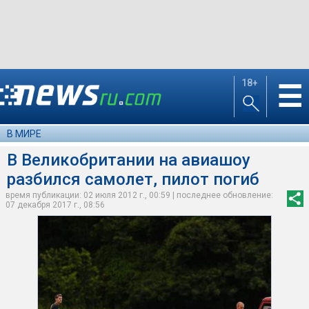
18+
☰
В МИРЕ
В Великобритании на авиашоу
разбился самолет, пилот погиб
время публикации: 02 июля 2012 г., 00:59 | последнее обновление:
07 декабря 2017 г., 08:56