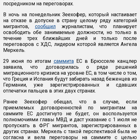
посредником на переговорах.
В ночь на понедельник Зеехофер, который настаивает
на отказе в допуске в страну целому ряду категорий
мигрантов,
сообщил
журналистам, что планирует
освободить обе занимаемые должности, но только в
течение трех ближайших дней и только после
переговоров с ХДС, лидером которой является Ангела
Меркель.
29 июня по итогам
саммита
ЕС в Брюсселе канцлер
заявила, что договорилась о ряде решений
миграционного кризиса на уровне ЕС, в том числе о том,
что Греция и Испания будут забирать назад беженцев из
Германии, уже зарегистрированных и сдавших
отпечатки пальцев в этих двух странах.
Ранее Зеехофер обещал, что в случае, если
приемлемых договоренностей по мигрантам на
саммите ЕС достигнуто не будет, он воспользуется
полномочиями главы МВД и даст указание с 1 июля не
пропускать в ФРГ мигрантов, зарегистрированных в
других странах. Меркель с такой перспективой была не
согласна и вела переговоры на саммите с целью