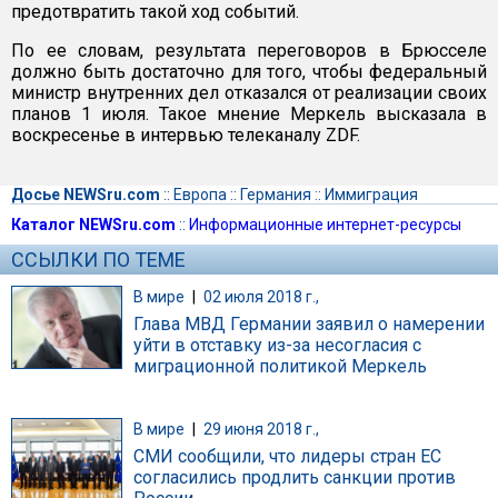
предотвратить такой ход событий.
По ее словам, результата переговоров в Брюсселе
должно быть достаточно для того, чтобы федеральный
министр внутренних дел отказался от реализации своих
планов 1 июля. Такое мнение Меркель высказала в
воскресенье в интервью телеканалу ZDF.
Досье NEWSru.com
::
Европа
::
Германия
::
Иммиграция
Каталог NEWSru.com
::
Информационные интернет-ресурсы
ССЫЛКИ ПО ТЕМЕ
В мире
|
02 июля 2018 г.,
Глава МВД Германии заявил о намерении
уйти в отставку из-за несогласия с
миграционной политикой Меркель
В мире
|
29 июня 2018 г.,
СМИ сообщили, что лидеры стран ЕС
согласились продлить санкции против