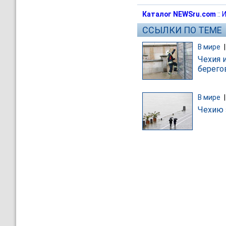
Каталог NEWSru.com
::
И
ССЫЛКИ ПО ТЕМЕ
В мире
Чехия 
берего
В мире
Чехию 