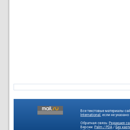
Все текстовые материалы са
International
, если не указано
Обратная связь:
Редакция са
Версии:
Palm / PDA
/
Без карт