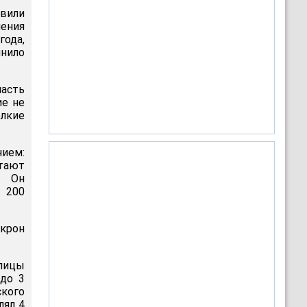
овили
ения
года,
нило
асть
ие не
елкие
ием:
отают
. Он
 200
 крон
лицы
 до 3
кого
лял 4