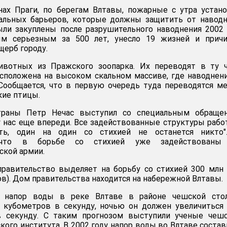
нах Праги, по берегам Влтавы, пожарные с утра устан
альных барьеров, которые должны защитить от наводн
ыли закуплены после разрушительного наводнения 2002 
ым серьезным за 500 лет, унесло 19 жизней и причи
ерб городу.
ивотных из Пражского зоопарка. Их переводят в ту ч
асположена на высоком скальном массиве, где наводнен
Сообщается, что в первую очередь туда переводятся м
кие птицы.
траны Петр Нечас выступил со специальным обращен
у нас еще впереди. Все задействованные структуры раб
ь, один на один со стихией не останется никто"
, что в борьбе со стихией уже задействованы
ской армии.
правительство выделяет на борьбу со стихией 300 млн
ов). Дом правительства находится на набережной Влтавы.
 напор воды в реке Влтаве в районе чешской сто
и кубометров в секунду, ночью он должен увеличиться
 секунду. С таким прогнозом выступили ученые чешс
ого института. В 2002 году напор воды во Влтаве состав