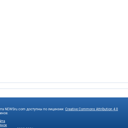
йта NEWSru.com доступны по лицензии:
Creative Commons Attribution 4.0
 иное.
йта
инок