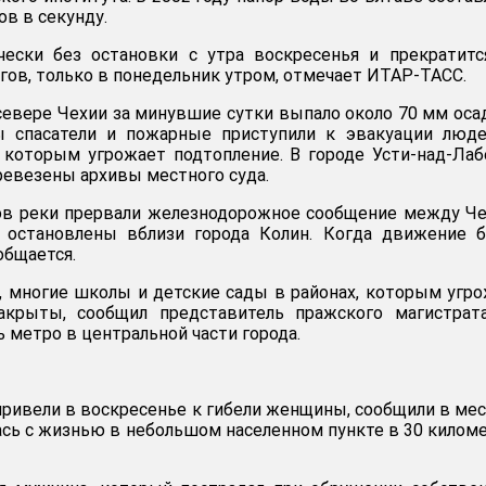
в в секунду.
ески без остановки с утра воскресенья и прекратитс
гов, только в понедельник утром, отмечает ИТАР-ТАСС.
 севере Чехии за минувшие сутки выпало около 70 мм оса
ы спасатели и пожарные приступили к эвакуации люде
 которым угрожает подтопление. В городе Усти-над-Ла
ревезены архивы местного суда.
в реки прервали железнодорожное сообщение между Че
 остановлены вблизи города Колин. Когда движение б
общается.
я, многие школы и детские сады в районах, которым угр
закрыты, сообщил представитель пражского магистрат
 метро в центральной части города.
привели в воскресенье к гибели женщины, сообщили в ме
лась с жизнью в небольшом населенном пункте в 30 килом