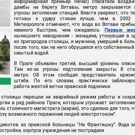
информировал премьер Нечас) спасатели воздви
дамбы на берегу Влтавы, метро закрывается и
угрозы затопления станций. Власти уверяют, что т
готовы к удару стихии лучше, чем в 2002 г
Метеорологи отмечают, что вода во Влтаве приб
намного быстрее, чем ожидалось.
Первые же
нынешнего наводнения - женщина, утонувшая в 
из пригородов столицы, и мужчина, умерший в бол
после того, как на него обрушился его собственный
смытый водой.
В Праге объявлен третий, высший уровень опасн
Там из-за угрозы подтопления закрыты 8 ста
метро. Об этом сообщил представитель кризис
штаба. По его словам, практически заблокиро
работа желтой ветки пражской подземки.
 столицы перешли на аварийный режим работы и сокра
ргии в ряд районов Праги, которым угрожает затопление
ь столичного магистрата (мэрии), это сделано для того, 
озу возможного поражения людей электротоком".
циентов из пражской больницы "На Франтишку". Вода з
стройки, корпуса учреждения не пострадали.