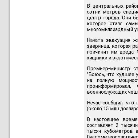
В центральных райо
сотни метров специ
центр города. Они б
которое стало сам
многомиллиардный ущ
Начата эвакуация ж
зверинца, которая р
причинит им вреда. 
хищники и экзотичес
Премьер-министр с
"Боюсь, что худшее 
на полную мощност
проинформировал
военнослужащих чеш
Нечас сообщил, что 
(около 15 млн доллар
В настоящее время
составляет 2 тысяч
тысяч кубометров в
Гидрометеорологическ