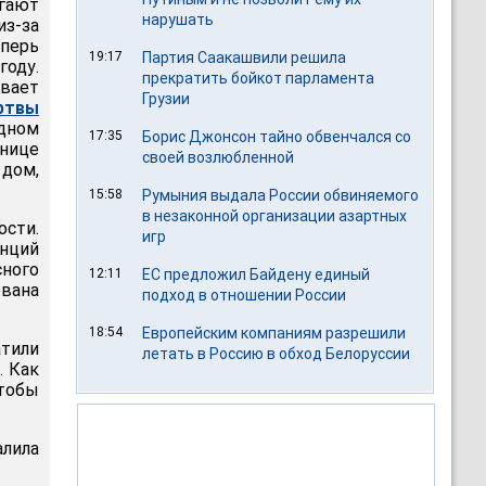
гают
нарушать
з-за
еперь
19:17
Партия Саакашвили решила
оду.
прекратить бойкот парламента
ывает
Грузии
ртвы
одном
17:35
Борис Джонсон тайно обвенчался со
ьнице
своей возлюбленной
 дом,
15:58
Румыния выдала России обвиняемого
в незаконной организации азартных
ости.
игр
нций
ного
12:11
ЕС предложил Байдену единый
вана
подход в отношении России
18:54
Европейским компаниям разрешили
тили
летать в Россию в обход Белоруссии
. Как
чтобы
алила