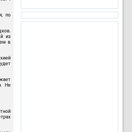
я, по
дков.
й из
бем в
хией
удет
ожает
а. Не
стной
етрах