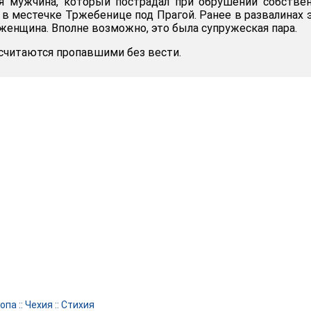
ся мужчина, который пострадал при обрушении собстве
 в местечке Тржебенице под Прагой. Ранее в развалинах 
женщина. Вполне возможно, это была супружеская пара.
 считаются пропавшими без вести.
опа
::
Чехия
::
Стихия