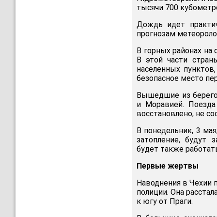
тысячи 700 кубометро
Дождь идет практич
прогнозам метеороло
В горных районах на
В этой части стран
населенных пунктов,
безопасное место пе
Вышедшие из берего
и Моравией. Поезда
восстановлено, не со
В понедельник, 3 ма
затопление, будут 
будет также работать
Первые жертвы
Наводнения в Чехии 
полиции. Она расста
к югу от Праги.