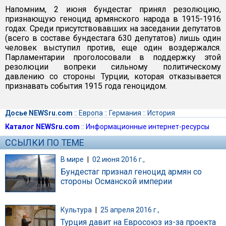
Напомним, 2 июня бундестаг принял резолюцию,
признающую геноцид армянского народа в 1915-1916
годах. Среди присутствовавших на заседании депутатов
(всего в составе бундестага 630 депутатов) лишь один
человек выступил против, еще один воздержался.
Парламентарии проголосовали в поддержку этой
резолюции вопреки сильному политическому
давлению со стороны Турции, которая отказывается
признавать события 1915 года геноцидом.
Досье NEWSru.com
::
Европа
::
Германия
::
История
Каталог NEWSru.com
::
Информационные интернет-ресурсы
ССЫЛКИ ПО ТЕМЕ
В мире
|
02 июня 2016 г.,
Бундестаг признал геноцид армян со
стороны Османской империи
Культура
|
25 апреля 2016 г.,
Турция давит на Евросоюз из-за проекта