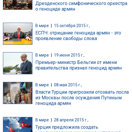
Дрезденского симфонического оркестра
о геноциде армян
В мире
|
15 октября 2015 г.,
ЕСПЧ: отрицание геноцида армян - это
проявление свободы слова
В мире
|
19 июня 2015 г.,
Премьер-министр Бельгии от имени
правительства признал геноцид армян
В мире
|
08 мая 2015 г.,
Власти Турции пригрозили отозвать посла
из Москвы после осуждения Путиным
геноцида армян
В мире
|
28 апреля 2015 г.,
Турция предложила создать