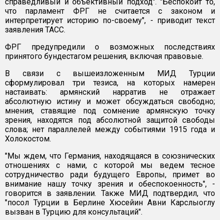
справедливый и объективный подход". "Беспокоит то,
что парламент ФРГ не считается с законом и
интерпретирует историю по-своему", - приводит текст
заявления ТАСС.
ФРГ предупредили о возможных последствиях
принятого бундестагом решения, включая правовые.
В связи с вышеизложенным МИД Турции
сформулировал три тезиса, на которых намерен
настаивать: армянский нарратив не отражает
абсолютную истину и может обсуждаться свободно;
мнения, ставящие под сомнение армянскую точку
зрения, находятся под абсолютной защитой свободы
слова; нет параллелей между событиями 1915 года и
Холокостом.
"Мы ждем, что Германия, находящаяся в союзнических
отношениях с нами, с которой мы ведем тесное
сотрудничество ради будущего Европы, примет во
внимание нашу точку зрения и обеспокоенность", -
говорится в заявлении. Также МИД подтвердил, что
"посол Турции в Берлине Хюсейин Авни Карслыоглу
вызван в Турцию для консультаций".