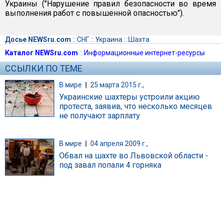
Украины ("Нарушение правил безопасности во время
выполнения работ с повышенной опасностью").
Досье NEWSru.com
::
СНГ
::
Украина
::
Шахта
Каталог NEWSru.com
::
Информационные интернет-ресурсы
ССЫЛКИ ПО ТЕМЕ
В мире
|
25 марта 2015 г.,
Украинские шахтеры устроили акцию
протеста, заявив, что несколько месяцев
не получают зарплату
В мире
|
04 апреля 2009 г.,
Обвал на шахте во Львовской области -
под завал попали 4 горняка