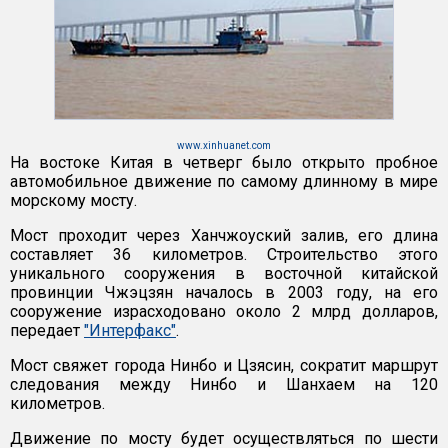
www.xinhuanet.com
На востоке Китая в четверг было открыто пробное
автомобильное движение по самому длинному в мире
морскому мосту.
Мост проходит через Ханчжоуский залив, его длина
составляет 36 километров. Строительство этого
уникального сооружения в восточной китайской
провинции Чжэцзян началось в 2003 году, на его
сооружение израсходовано около 2 млрд долларов,
передает
"Интерфакс"
.
Мост свяжет города Нинбо и Цзясин, сократит маршрут
следования между Нинбо и Шанхаем на 120
километров.
Движение по мосту будет осуществляться по шести