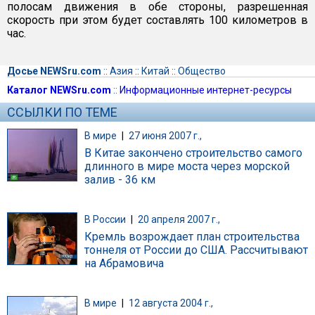
полосам движения в обе стороны, разрешенная
скорость при этом будет составлять 100 километров в
час.
Досье NEWSru.com
::
Азия
::
Китай
::
Общество
Каталог NEWSru.com
::
Информационные интернет-ресурсы
ССЫЛКИ ПО ТЕМЕ
В мире
|
27 июня 2007 г.,
В Китае закончено строительство самого
длинного в мире моста через морской
залив - 36 км
В России
|
20 апреля 2007 г.,
Кремль возрождает план строительства
тоннеля от России до США. Рассчитывают
на Абрамовича
В мире
|
12 августа 2004 г.,