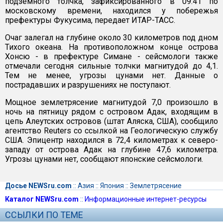
подземного толчка, зафиксированного в 09:41 по
московскому времени, находился у побережья
префектуры Фукусима, передает ИТАР-ТАСС.
Очаг залегал на глубине около 30 километров под дном
Тихого океана. На противоположном конце острова
Хонсю - в префектуре Симане - сейсмологи также
отмечали сегодня сильные толчки магнитудой до 4,1.
Тем не менее, угрозы цунами нет. Данные о
пострадавших и разрушениях не поступают.
Мощное землетрясение магнитудой 7,0 произошло в
ночь на пятницу рядом с островом Адак, входящим в
цепь Алеутских островов (штат Аляска, США), сообщило
агентство Reuters со ссылкой на Геологическую службу
США. Эпицентр находился в 72,4 километрах к северо-
западу от острова Адак на глубине 47,6 километра.
Угрозы цунами нет, сообщают японские сейсмологи.
Досье NEWSru.com
::
Азия
::
Япония
::
Землетрясение
Каталог NEWSru.com
::
Информационные интернет-ресурсы
ССЫЛКИ ПО ТЕМЕ