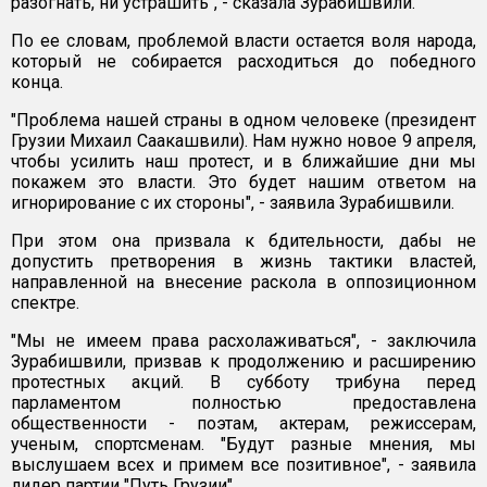
разогнать, ни устрашить", - сказала Зурабишвили.
По ее словам, проблемой власти остается воля народа,
который не собирается расходиться до победного
конца.
"Проблема нашей страны в одном человеке (президент
Грузии Михаил Саакашвили). Нам нужно новое 9 апреля,
чтобы усилить наш протест, и в ближайшие дни мы
покажем это власти. Это будет нашим ответом на
игнорирование с их стороны", - заявила Зурабишвили.
При этом она призвала к бдительности, дабы не
допустить претворения в жизнь тактики властей,
направленной на внесение раскола в оппозиционном
спектре.
"Мы не имеем права расхолаживаться", - заключила
Зурабишвили, призвав к продолжению и расширению
протестных акций. В субботу трибуна перед
парламентом полностью предоставлена
общественности - поэтам, актерам, режиссерам,
ученым, спортсменам. "Будут разные мнения, мы
выслушаем всех и примем все позитивное", - заявила
лидер партии "Путь Грузии".