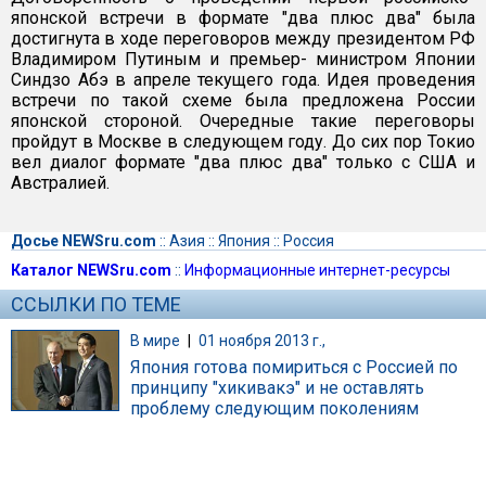
японской встречи в формате "два плюс два" была
достигнута в ходе переговоров между президентом РФ
Владимиром Путиным и премьер- министром Японии
Синдзо Абэ в апреле текущего года. Идея проведения
встречи по такой схеме была предложена России
японской стороной. Очередные такие переговоры
пройдут в Москве в следующем году. До сих пор Токио
вел диалог формате "два плюс два" только с США и
Австралией.
Досье NEWSru.com
::
Азия
::
Япония
::
Россия
Каталог NEWSru.com
::
Информационные интернет-ресурсы
ССЫЛКИ ПО ТЕМЕ
В мире
|
01 ноября 2013 г.,
Япония готова помириться с Россией по
принципу "хикивакэ" и не оставлять
проблему следующим поколениям