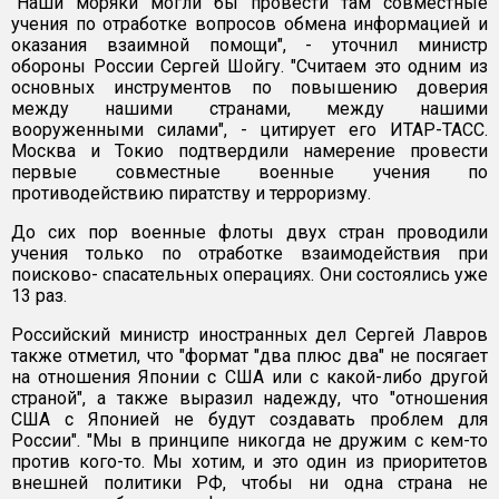
"Наши моряки могли бы провести там совместные
учения по отработке вопросов обмена информацией и
оказания взаимной помощи", - уточнил министр
обороны России Сергей Шойгу. "Считаем это одним из
основных инструментов по повышению доверия
между нашими странами, между нашими
вооруженными силами", - цитирует его ИТАР-ТАСС.
Москва и Токио подтвердили намерение провести
первые совместные военные учения по
противодействию пиратству и терроризму.
До сих пор военные флоты двух стран проводили
учения только по отработке взаимодействия при
поисково- спасательных операциях. Они состоялись уже
13 раз.
Российский министр иностранных дел Сергей Лавров
также отметил, что "формат "два плюс два" не посягает
на отношения Японии с США или с какой-либо другой
страной", а также выразил надежду, что "отношения
США с Японией не будут создавать проблем для
России". "Мы в принципе никогда не дружим с кем-то
против кого-то. Мы хотим, и это один из приоритетов
внешней политики РФ, чтобы ни одна страна не