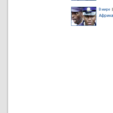
В мире
Африка