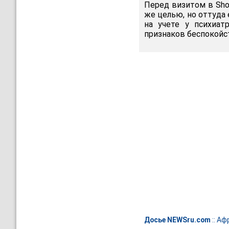
Перед визитом в Shop
же целью, но оттуда 
на учете у психиат
признаков беспокойс
Досье NEWSru.com
::
Аф