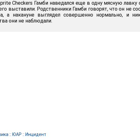
rite Checkers Гамби наведался еще в одну мясную лавку 
его выставили. Родственники Гамби говорят, что он не со
ра, а накануне выглядел совершенно нормально, и ни
тва они не наблюдали.
рика
::
ЮАР
::
Инцидент