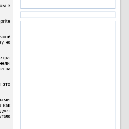
лом в
prite
очной
ву на
етра.
нели.
на на
: это
ыми.
о как
едует
угала