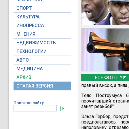
СПОРТ
КУЛЬТУРА
ИНОПРЕССА
МНЕНИЯ
НЕДВИЖИМОСТЬ
ТЕХНОЛОГИИ
АВТО
МЕДИЦИНА
АРХИВ
ВСЕ ФОТО
правый висок, а пила
СТАРАЯ ВЕРСИЯ
Тело Постхумуса 
прочитавший странно
Поиск по сайту
занят резьбой".
Эльза Гербер, предст
предполагалось, п
наполовину отрезал