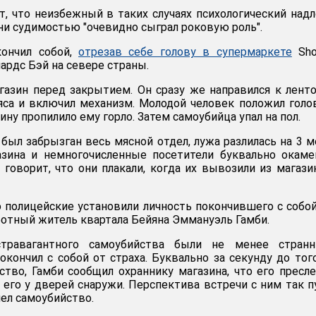
т, что неизбежный в таких случаях психологический над
ни судимостью "очевидно сыграл роковую роль".
ончил собой,
отрезав себе голову в супермаркете
Sho
чардс Бэй на севере страны.
азин перед закрытием. Он сразу же направился к лент
яса и включил механизм. Молодой человек положил голо
ину пропилило ему горло. Затем самоубийца упал на пол.
ыл забрызган весь мясной отдел, лужа разлилась на 3 м
азина и немногочисленные посетители буквально окаме
 говорит, что они плакали, когда их вывозили из магази
полицейские установили личность покончившего с собой
ботный житель квартала Бейяна Эммануэль Гамби.
травагантного самоубийства были не менее странн
окончил с собой от страха. Буквально за секунду до тог
тво, Гамби сообщил охраннику магазина, что его пресл
 его у дверей снаружи. Перспектива встречи с ним так п
чел самоубийство.