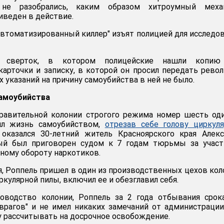
 не разобрались, каким образом хитроумный меха
иведен в действие.
автоматизированный киллер" изъят полицией для исследо
л сверток, в котором полицейские нашли копию
арточки и записку, в которой он просил передать рево
х указаний на причину самоубийства в ней не было.
амоубийства
правительной колонии строгого режима номер шесть од
ил жизнь самоубийством,
отрезав себе голову циркул
 оказался З0-летний житель Красноярского края Алек
ый был приговорен судом к 7 годам тюрьмы за участ
нному обороту наркотиков.
, Роппель пришел в один из производственных цехов кол
ркулярной пилы, включил ее и обезглавил себя.
оводство колонии, Роппель за 2 года отбывания срок
врагов" и не имел никаких замечаний от администрации
у рассчитывать на досрочное освобождение.