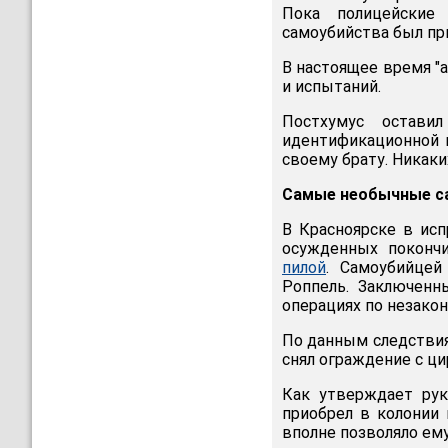
Пока полицейские
самоубийства был пр
В настоящее время "
и испытаний.
Постхумус остави
идентификационной к
своему брату. Никаки
Самые необычные с
В Красноярске в ис
осужденных поконч
пилой
. Cамоубийцей
Роппель. Заключенн
операциях по незако
По данным следствия
снял ограждение с ци
Как утверждает рук
приобрел в колонии 
вполне позволяло ем