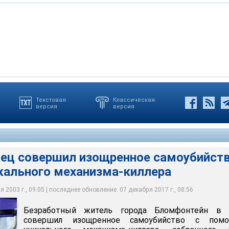
Текстовая
Классическая
версия
версия
ь города Бломфонтейн в ЮАР совершил изощренное
орудил некто Питер Постхумус, 35 лет, комбинировала самые, на
ощью уникального механизма-киллера, собранного дома
ые способы покончить с собой: дисковую электропилу и
работный привязал к специальному верстаку так, что пистолет
й цели
ециальном штативе револьвер
му в правый висок, а пила должна была отрезать голову
ц совершил изощренное самоубийств
ального механизма-киллера
 2003 г., 09:05 | последнее обновление: 07 декабря 2017 г., 08:56
Безработный житель города Бломфонтейн в
совершил изощренное самоубийство с пом