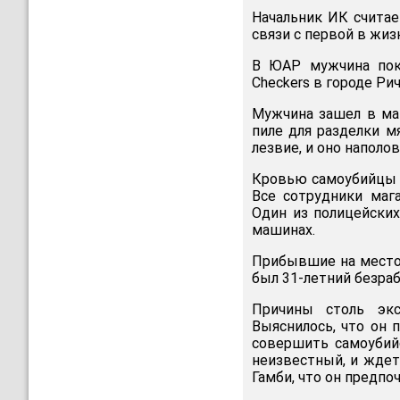
Начальник ИК считае
связи с первой в жиз
В ЮАР мужчина пок
Checkers в городе Ри
Мужчина зашел в маг
пиле для разделки м
лезвие, и оно наполов
Кровью самоубийцы б
Все сотрудники маг
Один из полицейских
машинах.
Прибывшие на место 
был 31-летний безра
Причины столь экс
Выяснилось, что он п
совершить самоубийс
неизвестный, и ждет
Гамби, что он предпо