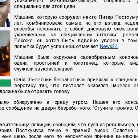
уникального механизма-киллера, собранного 
специально для этой цели.
Машина, которую соорудил некто Питер Постхуму
лет, комбинировала самые, на его взгляд, над
способы покончить с собой: дисковую электроп
укрепленный на специальном штативе револь
Похоже, он хотел быть вдвойне уверен в том,
попытка будет успешной, отмечает
News24
.
Машина была окружена своеобразным коконо
одеял, простыней и полотенец, которые, вид
служили звукоизоляцией.
Себя 35-летний безработный привязал к специал
верстаку так, что пистолет оказался нацелен 
 должна была отрезать голову.
было обнаружено в среду утром. Нашел его консь
е сообщение на двери безработного: "Стучите громко. 
авительница полиции, сообщила, что пуля из револьвера, 
оразила Постхумуса точно в правый висок. Полотно 
о ему шею, после чего по непонятной причине выключи