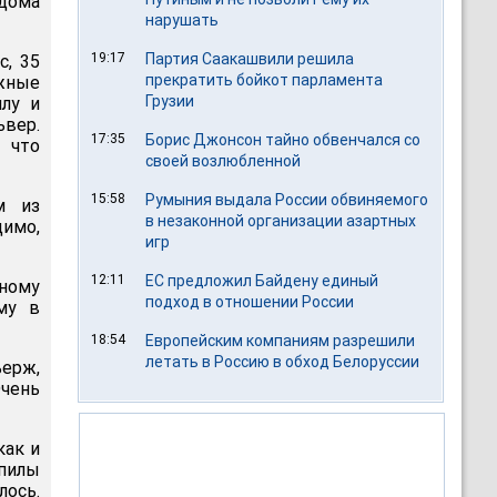
дома
нарушать
19:17
Партия Саакашвили решила
с, 35
прекратить бойкот парламента
ежные
Грузии
илу и
вер.
17:35
Борис Джонсон тайно обвенчался со
 что
своей возлюбленной
15:58
Румыния выдала России обвиняемого
м из
в незаконной организации азартных
имо,
игр
12:11
ЕС предложил Байдену единый
ьному
подход в отношении России
ему в
18:54
Европейским компаниям разрешили
летать в Россию в обход Белоруссии
ерж,
Очень
как и
пилы
лось.