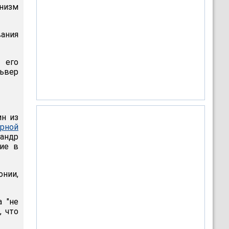
низм
вания
 его
львер
ин из
ярной
сандр
ие в
онии,
а "не
, что