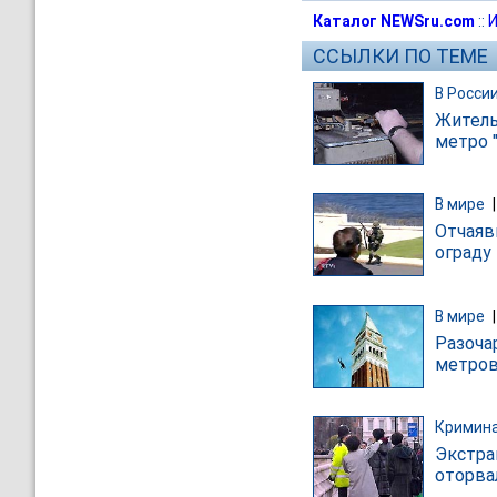
Каталог NEWSru.com
::
И
ССЫЛКИ ПО ТЕМЕ
В Росси
Житель
метро 
В мире
Отчаяв
ограду
В мире
Разоча
метров
Кримин
Экстра
оторва