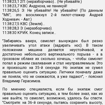
11:38:23,1 2П: (неразборчиво)… (Не убивайте.)
11:38:23,7 КВС: Андрюха, не паникуй!
11:38:26,5 Э: Не убивайте! Не убивайте! (По данным
"МК", это воскликнул 2-й пилот-стажер Андрей
Ходневич. - Авт.)
11:38:27,5 КВС: (Земля)…
11:38:28,3 Э: (неразборчиво).
11:38:30 КРИК. Конец записи…
"Забираясь вверх, самолет вынужден был резко
увеличивать угол атаки (задирать нос). В таком
положении машина делается неустойчивой, и
достаточно небольшого вертикального порыва - а в
грозовом облаке их сколько хочешь, - чтобы самолет
попал в режим сваливания и стал неуправляемым. Это
и произошло на 35-й секунде. Но экипаж не сумел
правильно оценить ситуацию. Летчики поначалу даже
не поняли, что не снижаются, а уже падают", - пояснил
Владимир Герасимов.
По мнению специалиста, если бы экипаж смог
правильно оценить ситуацию, а тем более знал, как из
нее выйти, то самолет, возможно, удалось бы спасти.
"Смотрите: на 36-й секунде, пытаясь сохранить высоту,