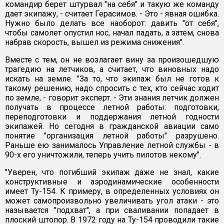
командир берет штурвал "на себя" и такую же команду
дает экипажу, - считает Герасимов. - Это - явная ошибка.
Нужно было делать все наоборот: давить "от себя",
чтобы самолет опустил нос, начал падать, а затем, снова
набрав скорость, вышел из режима снижения".
Вместе с тем, он не возлагает вину за произошедшую
трагедию на летчиков, а считает, что виновных надо
искать на земле. "За то, что экипаж был не готов к
такому решению, надо спросить с тех, кто сейчас ходит
по земле, - говорит эксперт. - Эти знания летчик должен
получать в процессе летной работы: подготовки,
переподготовки и поддержания летной годности
экипажей. Но сегодня в гражданской авиации само
понятие "организация летной работы" разрушено.
Раньше ею занималось Управление летной службы - в
90-х его уничтожили, теперь учить пилотов некому".
"Уверен, что погибший экипаж даже не знал, какие
конструктивные и аэродинамические особенности
имеет Ту-154. К примеру, в определенных условиях он
может самопроизвольно увеличивать угол атаки - это
называется "подхват", а при сваливании попадает в
плоский штопор. В 1972 году на Ту-154 проводили такие