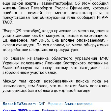
еще одной жертвы авиакатастрофы. Об этом сообщил
житель Санкт-Петербурга Руслан Ефименко, который
прибыл с семьей на место авиакатастрофы и
присутствовал при обнаружении тела, сообщает ИТАР-
ТАСС.
"Вчера (29 сентября), когда приехали на место падения и
устанавливали как бы монумент, нашли тело женщины.
Ей, наверное, лет 30-35. Она вполне опознаваемая", -
сказал очевидец. По его словам, на месте обнаружения
тела работали следователи прокуратуры.
По словам начальника областного управления МЧС
Украины, полковника Леонида Касторского, останки не
были обнаружены сразу потому, что находились на
заболоченном участке балки.
Между тем сроки возобновления поиска пока не
называются, тем более, что он может быть осложнен
установившейся в области дождливой погоды.
Досье NEWSru.com
::
СНГ
::
Украина
::
Авиакатастрофа
Каталог NEWSru.com
::
Информационные интернет-ресурсы