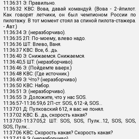
11:36:31 Э: Правильно.
11:36:32 КВС: Вова, давай командуй. (Вова - 2-йпилот.
Как говорят летчики, он был чемпионом России по
пилотажу. В тот момент стоял за спиной пилота-стажера.
- Авт.)
11:36:34 Э: (неразборчиво).
11:36:35 2П: По-моему, влево надо.
11:36:36 ШТ: Влево, Ваня.
11:36:37 КВС: Все, б…дь.
11:36:40 Э: Снижаемся. Снижаемся.
11:36:40,5 ШТ: (неразборчиво).
11:36:46 Э: (Пойдемте вверх.)
11:36:48 КВС: (Где источник.)
11:36:49 Э: Что? (неразборчиво)
11:36:50 КВС: Набор.
11:36:51 Э: (неразборчиво).
11:36:55 Э: Доложите, что у нас SOS.
11:36:57-11:36:59,6 2П-ст: SOS, 612-й, SOS…
11:37:01 Д: Пулковский 612, я вас не понял.
11:37:02 КВС: Б…дь, скорость какая?
11:37:03-11:37:05,2 ШТ: SOS, SOS, Пулк…12, SOS, SOS,
SOS, Пулк…
11:37:06 КВС: Скорость какая? Скорость какая?
11:37:41,9 Э: (неразборчиво).