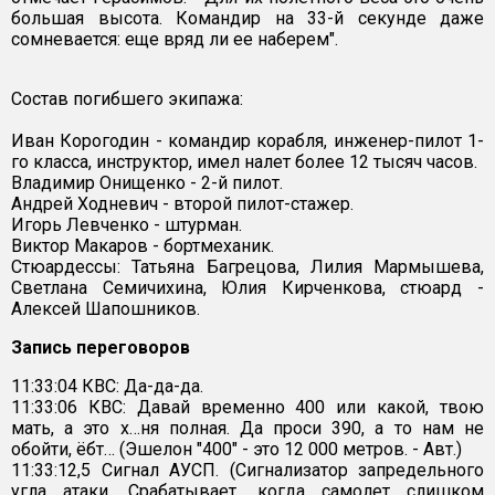
большая высота. Командир на 33-й секунде даже
сомневается: еще вряд ли ее наберем".
Состав погибшего экипажа:
Иван Корогодин - командир корабля, инженер-пилот 1-
го класса, инструктор, имел налет более 12 тысяч часов.
Владимир Онищенко - 2-й пилот.
Андрей Ходневич - второй пилот-стажер.
Игорь Левченко - штурман.
Виктор Макаров - бортмеханик.
Стюардессы: Татьяна Багрецова, Лилия Мармышева,
Светлана Семичихина, Юлия Кирченкова, стюард -
Алексей Шапошников.
Запись переговоров
11:33:04 КВС: Да-да-да.
11:33:06 КВС: Давай временно 400 или какой, твою
мать, а это х…ня полная. Да проси 390, а то нам не
обойти, ёбт… (Эшелон "400" - это 12 000 метров. - Авт.)
11:33:12,5 Сигнал АУСП. (Сигнализатор запредельного
угла атаки. Срабатывает, когда самолет слишком