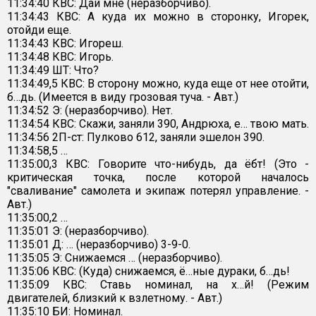
11:34:40 КВС: Дай мне (неразборчиво).
11:34:43 КВС: А куда их можно в сторонку, Игорек,
отойди еще.
11:34:43 КВС: Игореш.
11:34:48 КВС: Игорь.
11:34:49 ШТ: Что?
11:34:49,5 КВС: В сторону можно, куда еще от нее отойти,
б…дь. (Имеется в виду грозовая туча. - Авт.)
11:34:52 Э: (неразборчиво). Нет.
11:34:54 КВС: Скажи, заняли 390, Андрюха, е… твою мать.
11:34:56 2П-ст: Пулково 612, заняли эшелон 390.
11:34:58,5 …
11:35:00,3 КВС: Говорите что-нибудь, да ёбт! (Это -
критическая точка, после которой началось
"сваливание" самолета и экипаж потерял управление. -
Авт.)
11:35:00,2 …
11:35:01 Э: (неразборчиво).
11:35:01 Д: … (неразборчиво) 3-9-0.
11:35:05 Э: Снижаемся … (неразборчиво).
11:35:06 КВС: (Куда) снижаемся, ё…ные дураки, б…дь!
11:35:09 КВС: Ставь номинал, на х…й! (Режим
двигателей, близкий к взлетному. - Авт.)
11:35:10 БИ: Номинал.