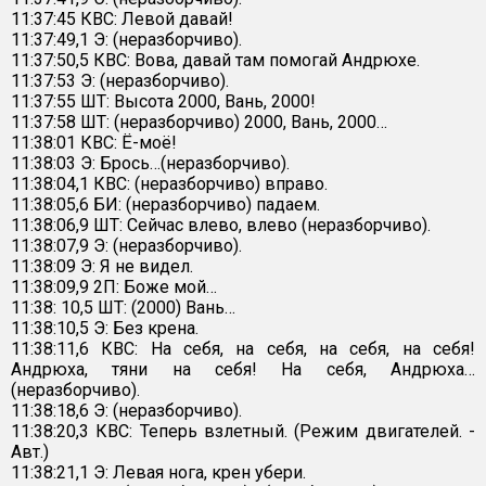
11:37:45 КВС: Левой давай!
11:37:49,1 Э: (неразборчиво).
11:37:50,5 КВС: Вова, давай там помогай Андрюхе.
11:37:53 Э: (неразборчиво).
11:37:55 ШТ: Высота 2000, Вань, 2000!
11:37:58 ШТ: (неразборчиво) 2000, Вань, 2000…
11:38:01 КВС: Ё-моё!
11:38:03 Э: Брось…(неразборчиво).
11:38:04,1 КВС: (неразборчиво) вправо.
11:38:05,6 БИ: (неразборчиво) падаем.
11:38:06,9 ШТ: Сейчас влево, влево (неразборчиво).
11:38:07,9 Э: (неразборчиво).
11:38:09 Э: Я не видел.
11:38:09,9 2П: Боже мой…
11:38: 10,5 ШТ: (2000) Вань…
11:38:10,5 Э: Без крена.
11:38:11,6 КВС: На себя, на себя, на себя, на себя!
Андрюха, тяни на себя! На себя, Андрюха…
(неразборчиво).
11:38:18,6 Э: (неразборчиво).
11:38:20,3 КВС: Теперь взлетный. (Режим двигателей. -
Авт.)
11:38:21,1 Э: Левая нога, крен убери.