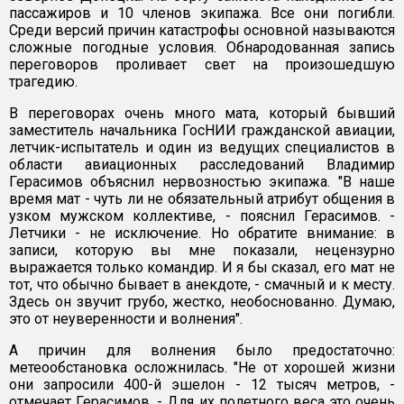
пассажиров и 10 членов экипажа. Все они погибли.
Среди версий причин катастрофы основной называются
сложные погодные условия. Обнародованная запись
переговоров проливает свет на произошедшую
трагедию.
В переговорах очень много мата, который бывший
заместитель начальника ГосНИИ гражданской авиации,
летчик-испытатель и один из ведущих специалистов в
области авиационных расследований Владимир
Герасимов объяснил нервозностью экипажа. "В наше
время мат - чуть ли не обязательный атрибут общения в
узком мужском коллективе, - пояснил Герасимов. -
Летчики - не исключение. Но обратите внимание: в
записи, которую вы мне показали, нецензурно
выражается только командир. И я бы сказал, его мат не
тот, что обычно бывает в анекдоте, - смачный и к месту.
Здесь он звучит грубо, жестко, необоснованно. Думаю,
это от неуверенности и волнения".
А причин для волнения было предостаточно:
метеообстановка осложнилась. "Не от хорошей жизни
они запросили 400-й эшелон - 12 тысяч метров, -
отмечает Герасимов. - Для их полетного веса это очень