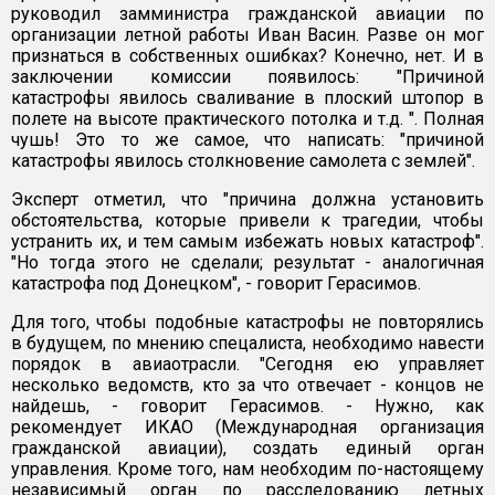
руководил замминистра гражданской авиации по
организации летной работы Иван Васин. Разве он мог
признаться в собственных ошибках? Конечно, нет. И в
заключении комиссии появилось: "Причиной
катастрофы явилось сваливание в плоский штопор в
полете на высоте практического потолка и т.д. ". Полная
чушь! Это то же самое, что написать: "причиной
катастрофы явилось столкновение самолета с землей".
Эксперт отметил, что "причина должна установить
обстоятельства, которые привели к трагедии, чтобы
устранить их, и тем самым избежать новых катастроф".
"Но тогда этого не сделали; результат - аналогичная
катастрофа под Донецком", - говорит Герасимов.
Для того, чтобы подобные катастрофы не повторялись
в будущем, по мнению спецалиста, необходимо навести
порядок в авиаотрасли. "Сегодня ею управляет
несколько ведомств, кто за что отвечает - концов не
найдешь, - говорит Герасимов. - Нужно, как
рекомендует ИКАО (Международная организация
гражданской авиации), создать единый орган
управления. Кроме того, нам необходим по-настоящему
независимый орган по расследованию летных