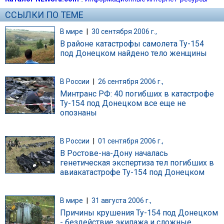
ССЫЛКИ ПО ТЕМЕ
В мире
|
30 сентября 2006 г.,
В районе катастрофы самолета Ту-154
под Донецком найдено тело женщины
В России
|
26 сентября 2006 г.,
Минтранс РФ: 40 погибших в катастрофе
Ту-154 под Донецком все еще не
опознаны
В России
|
01 сентября 2006 г.,
В Ростове-на-Дону началась
генетическая экспертиза тел погибших в
авиакатастрофе Ту-154 под Донецком
В мире
|
31 августа 2006 г.,
Причины крушения Ту-154 под Донецком
- бездействие экипажа и сложные