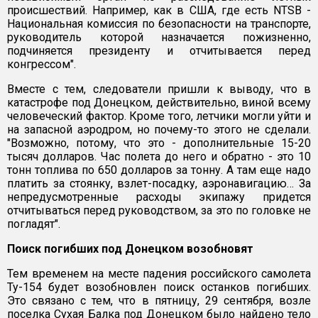
происшествий. Например, как в США, где есть NTSB -
Национальная комиссия по безопасности на транспорте,
руководитель которой назначается пожизненно,
подчиняется президенту и отчитывается перед
конгрессом".
Вместе с тем, следователи пришли к выводу, что в
катастрофе под Донецком, действительно, виной всему
человеческий фактор. Кроме того, летчики могли уйти и
на запасной аэродром, но почему-то этого не сделали.
"Возможно, потому, что это - дополнительные 15-20
тысяч долларов. Час полета до него и обратно - это 10
тонн топлива по 650 долларов за тонну. А там еще надо
платить за стоянку, взлет-посадку, аэронавигацию… За
непредусмотренные расходы экипажу придется
отчитываться перед руководством, за это по головке не
погладят".
Поиск погибших под Донецком возобновят
Тем временем на месте падения российского самолета
Ту-154 будет возобновлен поиск останков погибших.
Это связано с тем, что в пятницу, 29 сентября, возле
поселка Сухая Балка под Донецком было найдено тело