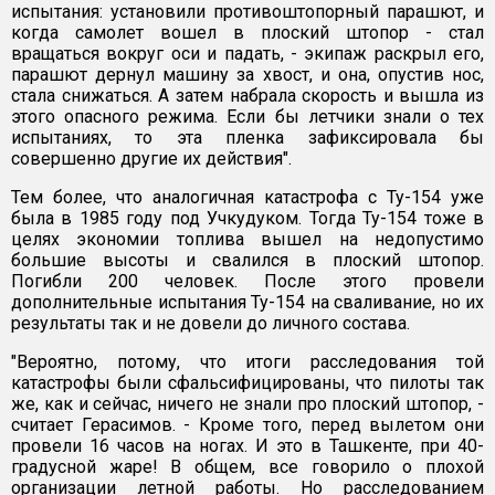
испытания: установили противоштопорный парашют, и
когда самолет вошел в плоский штопор - стал
вращаться вокруг оси и падать, - экипаж раскрыл его,
парашют дернул машину за хвост, и она, опустив нос,
стала снижаться. А затем набрала скорость и вышла из
этого опасного режима. Если бы летчики знали о тех
испытаниях, то эта пленка зафиксировала бы
совершенно другие их действия".
Тем более, что аналогичная катастрофа с Ту-154 уже
была в 1985 году под Учкудуком. Тогда Ту-154 тоже в
целях экономии топлива вышел на недопустимо
большие высоты и свалился в плоский штопор.
Погибли 200 человек. После этого провели
дополнительные испытания Ту-154 на сваливание, но их
результаты так и не довели до личного состава.
"Вероятно, потому, что итоги расследования той
катастрофы были сфальсифицированы, что пилоты так
же, как и сейчас, ничего не знали про плоский штопор, -
считает Герасимов. - Кроме того, перед вылетом они
провели 16 часов на ногах. И это в Ташкенте, при 40-
градусной жаре! В общем, все говорило о плохой
организации летной работы. Но расследованием