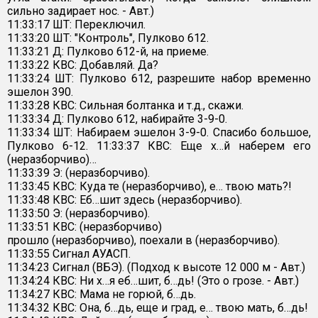
сильно задирает нос. - Авт.)
11:33:17 ШТ: Переключил.
11:33:20 ШТ: "Контроль", Пулково 612.
11:33:21 Д: Пулково 612-й, на приеме.
11:33:22 КВС: Добавляй. Да?
11:33:24 ШТ: Пулково 612, разрешите набор временно
эшелон 390.
11:33:28 КВС: Сильная болтанка и т.д., скажи.
11:33:34 Д: Пулково 612, набирайте 3-9-0.
11:33:34 ШТ: Набираем эшелон 3-9-0. Спасибо большое,
Пулково 6-12. 11:33:37 КВС: Еще х…й наберем его
(неразборчиво)…
11:33:39 Э: (неразборчиво).
11:33:45 КВС: Куда те (неразборчиво), е… твою мать?!
11:33:48 КВС: Еб…шит здесь (неразборчиво).
11:33:50 Э: (неразборчиво).
11:33:51 КВС: (неразборчиво)
прошло (неразборчиво), поехали в (неразборчиво).
11:33:55 Сигнал АУАСП.
11:34:23 Сигнал (ВБЭ). (Подход к высоте 12 000 м - Авт.)
11:34:24 КВС: Ни х…я еб…шит, б…дь! (Это о грозе. - Авт.)
11:34:27 КВС: Мама не горюй, б…дь.
11:34:32 КВС: Она, б…дь, еще и град, е… твою мать, б…дь!