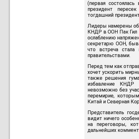
(первая состоялась
президент пересе
тогдашний президент
Лидеры намерены обс
КНДР в ООН Пак Гил 
ослаблению напряжен
секретарю ООН, быв
что встреча стала
правительствами.
Перед тем как отправ
хочет ускорить мирны
также решения гума
избавление КНДР 
невозможно без учас
перемирие, которым
Китай и Северная Кор
Представитель госд
видит ничего особен
на переговоры, ко
дальнейших коммент