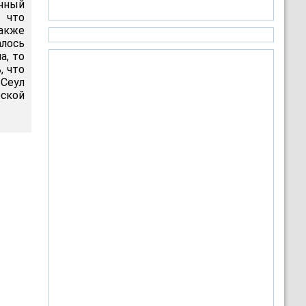
чный
 что
акже
алось
а, то
, что
 Сеул
ской