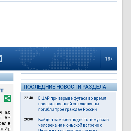
18+
ПОСЛЕДНИЕ НОВОСТИ РАЗДЕЛА
ет
22:40
В ЦАР при взрыве фугаса во время
проезда военной автоколонны
погибли трое граждан России
я во
т AP.
20:08
Байден намерен поднять тему прав
сел в
человека на июньской встрече с
ен Ир
Путиным и не позволит ему их