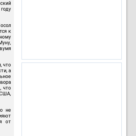
йский
году
Посол
тся к
ьному
уну,
вумя
, что
ти, а
льное
вора
, что
 США,
о не
лияют
я от