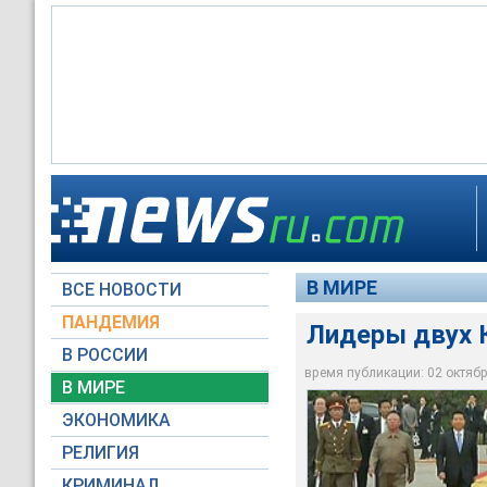
Он пешком пересек 
Тысячи граждан КНД
Лидеры двух Корей 
поездку в Пхеньян.
розовой бумаги.
В МИРЕ
ВСЕ НОВОСТИ
НТВ
НТВ
НТВ
ПАНДЕМИЯ
Лидеры двух 
В РОССИИ
время публикации: 02 октября
В МИРЕ
ЭКОНОМИКА
РЕЛИГИЯ
КРИМИНАЛ