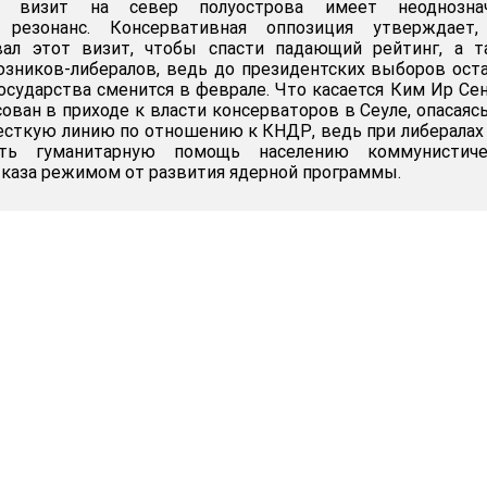
визит на север полуострова имеет неоднозна
й резонанс. Консервативная оппозиция утверждает,
вал этот визит, чтобы спасти падающий рейтинг, а т
юзников-либералов, ведь до президентских выборов ост
государства сменится в феврале. Что касается Ким Ир Сен
ован в приходе к власти консерваторов в Сеуле, опасаясь
есткую линию по отношению к КНДР, ведь при либералах
ать гуманитарную помощь населению коммунистиче
тказа режимом от развития ядерной программы.