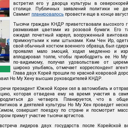
встретил его у дворца культуры в северокорей
столице. Публичных заявлений политики не дел
Саммит
планировалось
провести еще в конце август
Тысячи граждан КНДР приветствовали высокого г
размахивая цветами из розовой бумаги. Его т
ожидал почетный караул, вооруженный винтовка
примкнутыми к ним штыками. Ким Чен Ир, одет
свой обычный костюм военного образца, был сдер
проявлял мало эмоций, ходил медленно и изр
аплодировал толпе, чтобы приободрить ее. Но Му
по-видимому, получал удовольствие от церемо
широко улыбаясь, отмечает корреспондент агент
Глава двух Корей прошли по красной ковровой дор
авил Но Му Хену высших руководителей КНДР.
речи президент Южной Кореи сел в автомобиль и отпра
цию, которая отведена ему на время участия в самм
родлиться до четверга. Планируется, что в обще
литиков и деятелей культуры Но Му Хен проведет неск
Кимом, совершит поездку по стране и посмотрит масс
ором примут участие тысячи артистов.
встреча лидеров двух государств после Корейской в