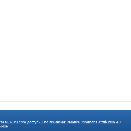
йта NEWSru.com доступны по лицензии:
Creative Commons Attribution 4.0
 иное.