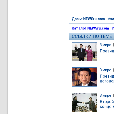
Досье NEWSru.com
::
Ази
Каталог NEWSru.com
::
И
ССЫЛКИ ПО ТЕМЕ
В мире
Презид
В мире
Презид
догово
В мире
Второй
конце 