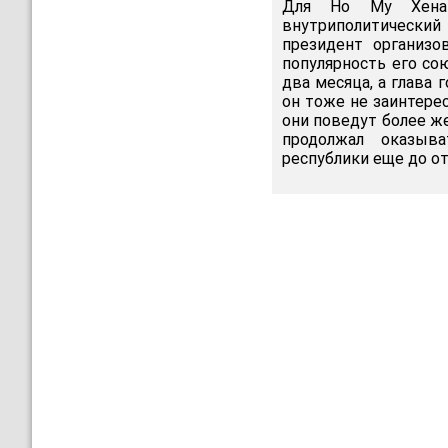
Для Но Му Хена 
внутриполитически
президент организо
популярность его со
два месяца, а глава 
он тоже не заинтерес
они поведут более ж
продолжал оказыв
республики еще до о