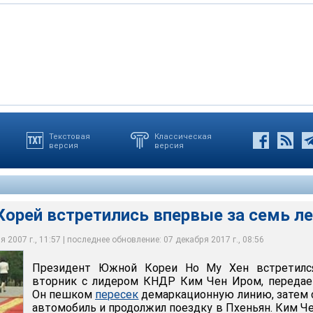
Текстовая
Классическая
версия
версия
демаркационную линию, затем сел в автомобиль и продолжил
Р приветствовали высокого гостя, размахивая цветами из
встретились впервые за семь лет
Корей встретились впервые за семь л
 2007 г., 11:57 | последнее обновление: 07 декабря 2017 г., 08:56
Президент Южной Кореи Но Му Хен встретилс
вторник с лидером КНДР Ким Чен Иром, передае
Он пешком
пересек
демаркационную линию, затем 
автомобиль и продолжил поездку в Пхеньян. Ким Ч