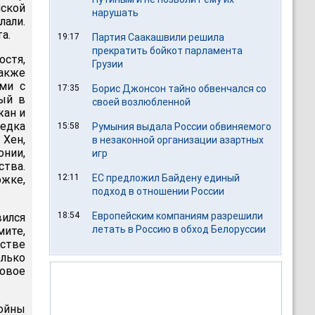
ской
нарушать
али.
а.
19:17
Партия Саакашвили решила
прекратить бойкот парламента
остя,
Грузии
акже
ми с
17:35
Борис Джонсон тайно обвенчался со
ый в
своей возлюбленной
жан и
едка
15:58
Румыния выдала России обвиняемого
 Хен,
в незаконной организации азартных
нии,
игр
ства.
12:11
ЕС предложил Байдену единый
ожке,
подход в отношении России
18:54
Европейским компаниям разрешили
вился
летать в Россию в обход Белоруссии
ите,
стве
олько
овое
ойны