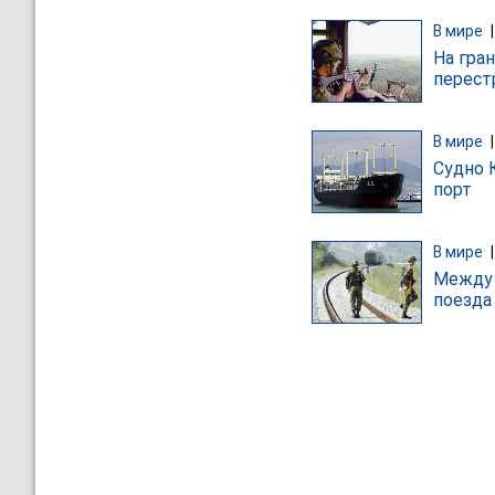
В мире
На гра
перест
В мире
Судно 
порт
В мире
Между 
поезда