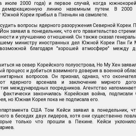
 в июле 2000 года) и первое случай, когда южнокоре
к демаркационную линию наземным путем. В 2000 
 Южной Кореи прибыл в Пхеньян на самолете.
удить вопросы ядерного разоружения Северной Кореи. 
Йон заявил в понедельник, что его правительство стреми
ности и улучшению отношений. Он также сказал генерал
шему министру иностранных дел Южной Кореи Пан Ги М
 возможной благодаря "хорошей атмосфере" между д
иться на север Корейского полуострова, Но Му Хен заявил
й процесс и добиться взаимного доверия в военной облас
нитарных вопросов. Он признал, однако, что окончате
от ядерного арсенала и заключение мирного дого
тия международных посредников. Агентство напоминает
 фактически закончилась Корейская война, подписали
ея, но Южная Корея пока не подписала его.
епартамента США Том Кейси заявил в понедельник, чт
ного в беседах двух лидеров, хотя они существенно пов
торые только что прошли в Пекине. Кейси уклонилс
ариев.