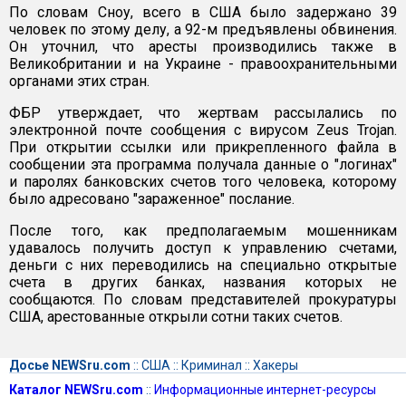
По словам Сноу, всего в США было задержано 39
человек по этому делу, а 92-м предъявлены обвинения.
Он уточнил, что аресты производились также в
Великобритании и на Украине - правоохранительными
органами этих стран.
ФБР утверждает, что жертвам рассылались по
электронной почте сообщения с вирусом Zeus Trojan.
При открытии ссылки или прикрепленного файла в
сообщении эта программа получала данные о "логинах"
и паролях банковских счетов того человека, которому
было адресовано "зараженное" послание.
После того, как предполагаемым мошенникам
удавалось получить доступ к управлению счетами,
деньги с них переводились на специально открытые
счета в других банках, названия которых не
сообщаются. По словам представителей прокуратуры
США, арестованные открыли сотни таких счетов.
Досье NEWSru.com
::
США
::
Криминал
::
Хакеры
Каталог NEWSru.com
::
Информационные интернет-ресурсы