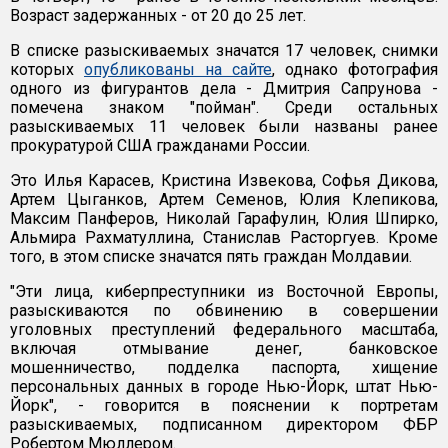
Возраст задержанных - от 20 до 25 лет.
В списке разыскиваемых значатся 17 человек, снимки
которых
опубликованы на сайте
, однако фотография
одного из фигурантов дела - Дмитрия Сапрунова -
помечена знаком "пойман". Среди остальных
разыскиваемых 11 человек были названы ранее
прокуратурой США гражданами России.
Это Илья Карасев, Кристина Извекова, Софья Дикова,
Артем Цыганков, Артем Семенов, Юлия Клепикова,
Максим Панферов, Николай Гарафулин, Юлия Шпирко,
Альмира Рахматуллина, Станислав Расторгуев. Кроме
того, в этом списке значатся пять граждан Молдавии.
"Эти лица, киберпреступники из Восточной Европы,
разыскиваются по обвинению в совершении
уголовных преступлений федерального масштаба,
включая отмывание денег, банковское
мошенничество, подделка паспорта, хищение
персональных данных в городе Нью-Йорк, штат Нью-
Йорк", - говорится в пояснении к портретам
разыскиваемых, подписанном директором ФБР
Робертом Мюллером.