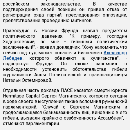
российском законодательстве. В качестве
подтверждения своей позиции он привел отказ от
регистрации ряда партий, преследования оппозиции,
препятствование проведению митингов.
Правосудие в России Фрунда назвал предметом
политического давления. "К примеру, господин
Ходорковский, по мне - типичный политический
заключенный", - заявил докладчик. "Хочу напомнить, что
сейчас под суд может попасть и бизнесмен
Александр
Лебедев
, которого обвиняют в хулиганстве", -
подчеркнул Фрунда. Он также напомнил о
необходимости установить обстоятельства гибели
журналистки Анны Политковской и правозащитницы
Натальи Эстемировой.
Отдельная часть доклада ПАСЕ касается смерти юриста
Hermitage Capital Сергея Магнитского, которого сегодня
в ходе своего выступления также вспомнил румынский
парламентарий. "Случай с Сергеем Магнитским и
продолжающаяся безнаказанность лиц, виновных в его
гибели, вызвали крайнюю озабоченность Ассамблеи", -
отмечают парламентарии.