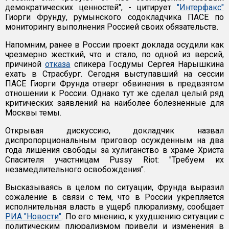
демократических ценностей", - цитирует
"Интерфакс"
Гиорги Фрунду, румынского содокладчика ПАСЕ по
мониторингу выполнения Россией своих обязательств.
Напомним, ранее в России проект доклада осудили как
чрезмерно жесткий, что и стало, по одной из версий,
причиной
отказа
спикера Госдумы Сергея Нарышкина
ехать в Страсбург. Сегодня выступавший на сессии
ПАСЕ Гиорги Фрунда отверг обвинения в предвзятом
отношении к России. Однако тут же сделал целый ряд
критических заявлений на наиболее болезненные для
Москвы темы.
Открывая дискуссию, докладчик назвал
диспропорциональным приговор осужденным на два
года лишения свободы за хулиганство в храме Христа
Спасителя участницам Pussy Riot: "Требуем их
незамедлительного освобождения".
Высказываясь в целом по ситуации, Фрунда выразил
сожаление в связи с тем, что в России укрепляется
исполнительная власть в ущерб плюрализму, сообщает
РИА "Новости"
. По его мнению, к ухудшению ситуации с
политическим плюрализмом привели и изменения в