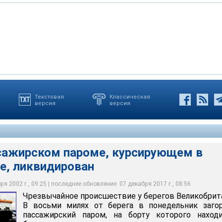
Текстовая
Классическая
версия
версия
 горит пассажирский паром, на котором находится более 600
мерно в 13 км от берега, выйдя из Грейт-Ярмута
ия направлены спасательные вертолеты британских ВВС
сажирском пароме, курсирующем в
е, ликвидирован
я 2002 г., 09:25 | последнее обновление: 07 декабря 2017 г., 08:56
Чрезвычайное происшествие у берегов Великобрит
В восьми милях от берега в понедельник загор
пассажирский паром, на борту которого находи