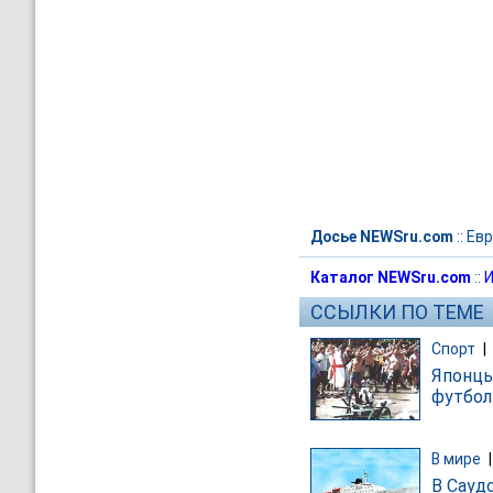
Досье NEWSru.com
::
Евр
Каталог NEWSru.com
::
И
ССЫЛКИ ПО ТЕМЕ
Спорт
|
Японцы
футбол
В мире
В Сауд