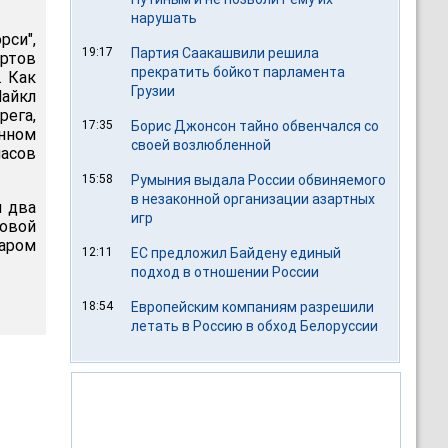
нарушать
си",
19:17
Партия Саакашвили решила
ортов
прекратить бойкот парламента
. Как
Грузии
айкл
рега,
17:35
Борис Джонсон тайно обвенчался со
нном
своей возлюбленной
часов
15:58
Румыния выдала России обвиняемого
в незаконной организации азартных
ы два
игр
овой
аром
12:11
ЕС предложил Байдену единый
подход в отношении России
18:54
Европейским компаниям разрешили
летать в Россию в обход Белоруссии