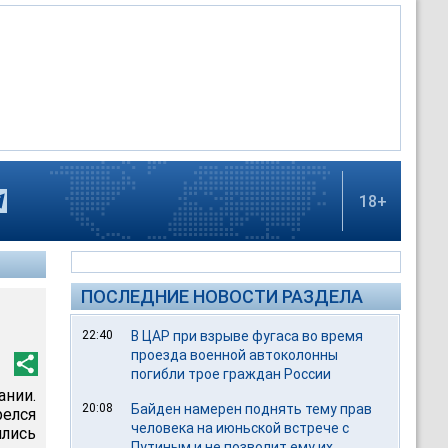
18+
ПОСЛЕДНИЕ НОВОСТИ РАЗДЕЛА
22:40
В ЦАР при взрыве фугаса во время
проезда военной автоколонны
погибли трое граждан России
ании.
20:08
Байден намерен поднять тему прав
елся
человека на июньской встрече с
лись
Путиным и не позволит ему их