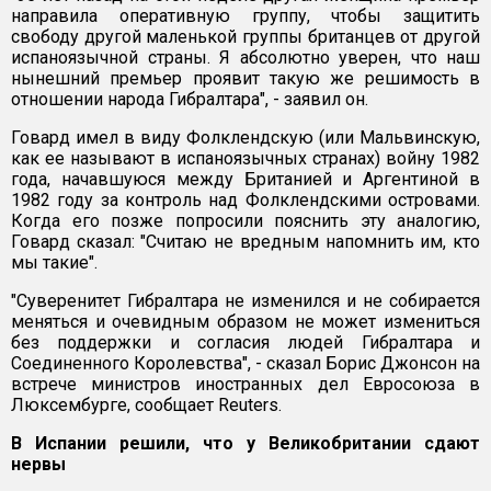
направила оперативную группу, чтобы защитить
свободу другой маленькой группы британцев от другой
испаноязычной страны. Я абсолютно уверен, что наш
нынешний премьер проявит такую же решимость в
отношении народа Гибралтара", - заявил он.
Говард имел в виду Фолклендскую (или Мальвинскую,
как ее называют в испаноязычных странах) войну 1982
года, начавшуюся между Британией и Аргентиной в
1982 году за контроль над Фолклендскими островами.
Когда его позже попросили пояснить эту аналогию,
Говард сказал: "Считаю не вредным напомнить им, кто
мы такие".
"Суверенитет Гибралтара не изменился и не собирается
меняться и очевидным образом не может измениться
без поддержки и согласия людей Гибралтара и
Соединенного Королевства", - сказал Борис Джонсон на
встрече министров иностранных дел Евросоюза в
Люксембурге, сообщает Reuters.
В Испании решили, что у Великобритании сдают
нервы