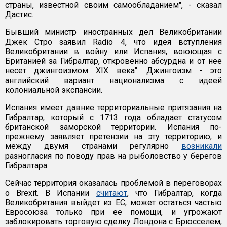
страны, известной своим самообладанием", - сказал
Дастис.
Бывший министр иностранных дел Великобритании
Джек Стро заявил Radio 4, что идея вступления
Великобритании в войну или Испания, воюющая с
Британией за Гибралтар, откровенно абсурдна и от нее
несет джингоизмом XIX века". Джингоизм - это
английский вариант национализма с идеей
колониальной экспансии.
Испания имеет давние территориальные притязания на
Гибралтар, который с 1713 года обладает статусом
британской заморской территории. Испания по-
прежнему заявляет претензии на эту территорию, и
между двумя странами регулярно
возникали
разногласия по поводу прав на рыболовство у берегов
Гибралтара.
Сейчас территория оказалась проблемой в переговорах
о Brexit. В Испании
считают
, что Гибралтар, когда
Великобритания выйдет из ЕС, может остаться частью
Евросоюза только при ее помощи, и угрожают
заблокировать торговую сделку Лондона с Брюсселем,