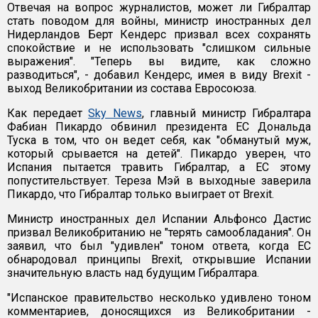
Отвечая на вопрос журналистов, может ли Гибралтар
стать поводом для войны, министр иностранных дел
Нидерландов Берт Кендерс призвал всех сохранять
спокойствие и не использовать "слишком сильные
выражения". "Теперь вы видите, как сложно
разводиться", - добавил Кендерс, имея в виду Brexit -
выход Великобритании из состава Евросоюза.
Как передает
Sky News
, главный министр Гибралтара
Фабиан Пикардо обвинил президента ЕС Дональда
Туска в том, что он ведет себя, как "обманутый муж,
который срывается на детей". Пикардо уверен, что
Испания пытается травить Гибралтар, а ЕС этому
попустительствует. Тереза Мэй в выходные заверила
Пикардо, что Гибралтар только выиграет от Brexit.
Министр иностранных дел Испании Альфонсо Дастис
призвал Великобританию не "терять самообладания". Он
заявил, что был "удивлен" тоном ответа, когда ЕС
обнародовал принципы Brexit, открывшие Испании
значительную власть над будущим Гибралтара.
"Испанское правительство несколько удивлено тоном
комментариев, доносящихся из Великобритании -