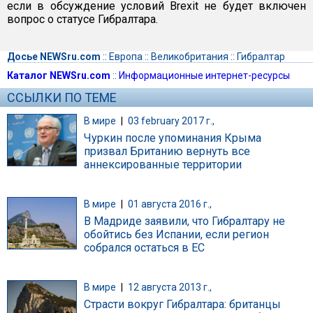
если в обсуждение условий Brexit не будет включен
вопрос о статусе Гибралтара.
Досье NEWSru.com
::
Европа
::
Великобритания
::
Гибралтар
Каталог NEWSru.com
::
Информационные интернет-ресурсы
ССЫЛКИ ПО ТЕМЕ
В мире
|
03 february 2017 г.,
Чуркин после упоминания Крыма
призвал Британию вернуть все
аннексированные территории
В мире
|
01 августа 2016 г.,
В Мадриде заявили, что Гибралтару не
обойтись без Испании, если регион
собрался остаться в ЕС
В мире
|
12 августа 2013 г.,
Страсти вокруг Гибралтара: британцы