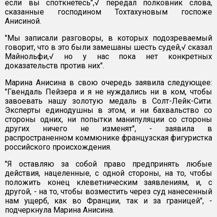
если вы споткнетесь",√ передал полковник слова,
сказанные господином Тохтахуновым госпоже
Анисиной.
"Мы записали разговоры, в которых подозреваемый
говорит, что в это были замешаны шесть судей,√ сказал
Майнольфи,√ но у нас пока нет конкретных
доказательств против них".
Марина Анисина в свою очередь заявила следующее:
"Гвендаль Пейзера и я не нуждались ни в ком, чтобы
завоевать нашу золотую медаль в Солт-Лейк-Сити.
Эксперты единодушны в этом, и ни бахвальство со
стороны одних, ни попытки манипуляции со стороны
других ничего не изменят", - заявила в
распространенном коммюнике французская фигуристка
российского происхождения.
"Я оставляю за собой право предпринять любые
действия, нацеленные, с одной стороны, на то, чтобы
положить конец клеветническим заявлениям, и, с
другой, - на то, чтобы возместить через суд нанесенный
нам ущерб, как во Франции, так и за границей", -
подчеркнула Марина Анисина.