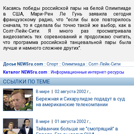
Касаясь победы российской пары на белой Олимпиаде
в США, Мари-Рен Ле Гунь заявила сегодня
французскому радио, что "если бы все повторилось
сначала, то я сделала бы точно такой же выбор, как в
Солт-Лейк-Сити. Я много раз просматривала
видеозапись тех соревнований и продолжаю считать,
что программа российской танцевальной пары была
лучше и намного сложнее других".
Досье NEWSru.com
::
Спорт
::
Олимпиада
::
Солт-Лейк-Сити
Каталог NEWSru.com
::
Информационные интернет-ресурсы
ССЫЛКИ ПО ТЕМЕ
В мире
|
02 августа 2002 г.,
Бережная и Сихарулидзе подадут в суд
на американские телекомпании
В мире
|
01 августа 2002 г.,
Тайванчик больше не "смотрящий" в