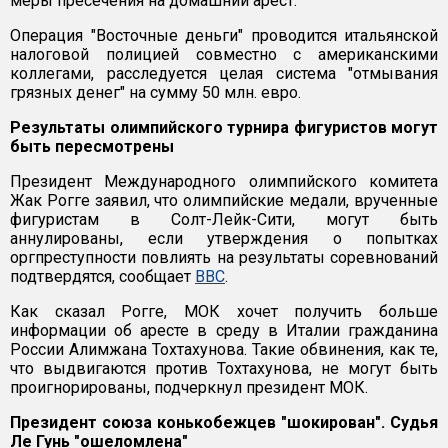
меры пресечения на домашний арест.
Операция "Восточные деньги" проводится итальянской
налоговой полицией совместно с американскими
коллегами, расследуется целая система "отмывания
грязных денег" на сумму 50 млн. евро.
Результаты олимпийского турнира фигуристов могут
быть пересмотрены
Президент Международного олимпийского комитета
Жак Рогге заявил, что олимпийские медали, врученные
фигуристам в Солт-Лейк-Сити, могут быть
аннулированы, если утверждения о попытках
оргпреступности повлиять на результаты соревнований
подтвердятся, сообщает
ВВС
.
Как сказал Рогге, МОК хочет получить больше
информации об аресте в среду в Италии гражданина
России Алимжана Тохтахунова. Такие обвинения, как те,
что выдвигаются против Тохтахунова, не могут быть
проигнорированы, подчеркнул президент МОК.
Президент союза конькобежцев "шокирован". Судья
Ле Гунь "ошеломлена"