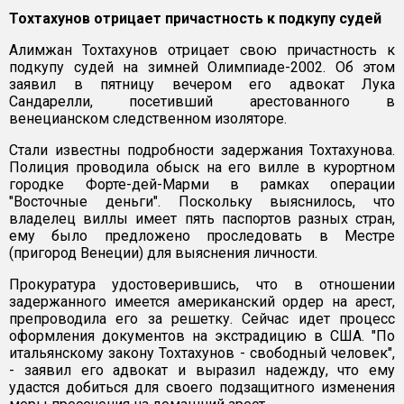
Тохтахунов отрицает причастность к подкупу судей
Алимжан Тохтахунов отрицает свою причастность к
подкупу судей на зимней Олимпиаде-2002. Об этом
заявил в пятницу вечером его адвокат Лука
Сандарелли, посетивший арестованного в
венецианском следственном изоляторе.
Стали известны подробности задержания Тохтахунова.
Полиция проводила обыск на его вилле в курортном
городке Форте-дей-Марми в рамках операции
"Восточные деньги". Поскольку выяснилось, что
владелец виллы имеет пять паспортов разных стран,
ему было предложено проследовать в Местре
(пригород Венеции) для выяснения личности.
Прокуратура удостоверившись, что в отношении
задержанного имеется американский ордер на арест,
препроводила его за решетку. Сейчас идет процесс
оформления документов на экстрадицию в США. "По
итальянскому закону Тохтахунов - свободный человек",
- заявил его адвокат и выразил надежду, что ему
удастся добиться для своего подзащитного изменения