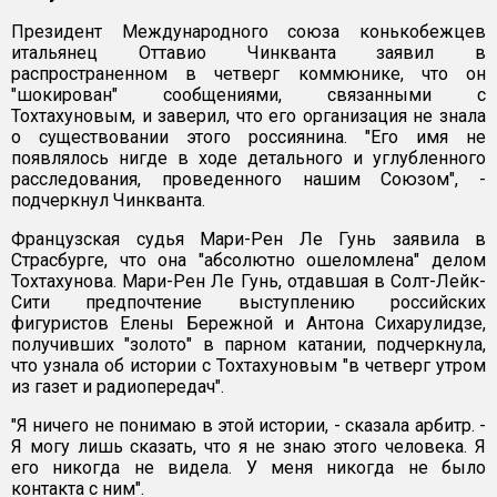
Президент Международного союза конькобежцев
итальянец Оттавио Чинкванта заявил в
распространенном в четверг коммюнике, что он
"шокирован" сообщениями, связанными с
Тохтахуновым, и заверил, что его организация не знала
о существовании этого россиянина. "Его имя не
появлялось нигде в ходе детального и углубленного
расследования, проведенного нашим Союзом", -
подчеркнул Чинкванта.
Французская судья Мари-Рен Ле Гунь заявила в
Страсбурге, что она "абсолютно ошеломлена" делом
Тохтахунова. Мари-Рен Ле Гунь, отдавшая в Солт-Лейк-
Сити предпочтение выступлению российских
фигуристов Елены Бережной и Антона Сихарулидзе,
получивших "золото" в парном катании, подчеркнула,
что узнала об истории с Тохтахуновым "в четверг утром
из газет и радиопередач".
"Я ничего не понимаю в этой истории, - сказала арбитр. -
Я могу лишь сказать, что я не знаю этого человека. Я
его никогда не видела. У меня никогда не было
контакта с ним".