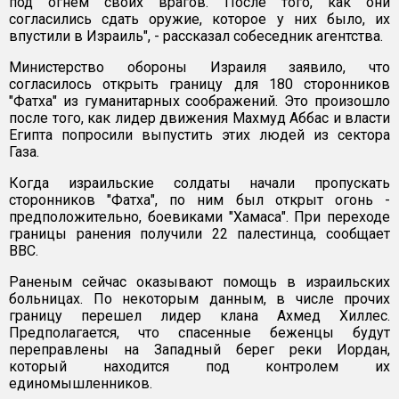
под огнем своих врагов. После того, как они
согласились сдать оружие, которое у них было, их
впустили в Израиль", - рассказал собеседник агентства.
Министерство обороны Израиля заявило, что
согласилось открыть границу для 180 сторонников
"Фатха" из гуманитарных соображений. Это произошло
после того, как лидер движения Махмуд Аббас и власти
Египта попросили выпустить этих людей из сектора
Газа.
Когда израильские солдаты начали пропускать
сторонников "Фатха", по ним был открыт огонь -
предположительно, боевиками "Хамаса". При переходе
границы ранения получили 22 палестинца, сообщает
BBC.
Раненым сейчас оказывают помощь в израильских
больницах. По некоторым данным, в числе прочих
границу перешел лидер клана Ахмед Хиллес.
Предполагается, что спасенные беженцы будут
переправлены на Западный берег реки Иордан,
который находится под контролем их
единомышленников.