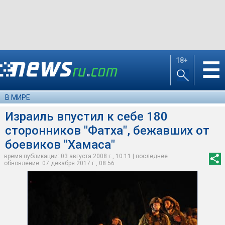
18+
☰
В МИРЕ
Израиль впустил к себе 180
сторонников "Фатха", бежавших от
боевиков "Хамаса"
время публикации: 03 августа 2008 г., 10:11 | последнее
обновление: 07 декабря 2017 г., 08:56