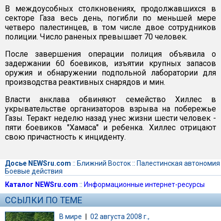
В междоусобных столкновениях, продолжавшихся в
секторе Газа весь день, погибли по меньшей мере
четверо палестинцев, в том числе двое сотрудников
полиции. Число раненых превышает 70 человек.
После завершения операции полиция объявила о
задержании 60 боевиков, изъятии крупных запасов
оружия и обнаружении подпольной лаборатории для
производства реактивных снарядов и мин.
Власти анклава обвиняют семейство Хиллес в
укрывательстве организаторов взрыва на побережье
Газы. Теракт неделю назад унес жизни шести человек -
пяти боевиков "Хамаса" и ребенка. Хиллес отрицают
свою причастность к инциденту.
Досье NEWSru.com
::
Ближний Восток
::
Палестинская автономия
Боевые действия
Каталог NEWSru.com
::
Информационные интернет-ресурсы
ССЫЛКИ ПО ТЕМЕ
В мире
|
02 августа 2008 г.,