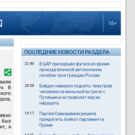
18+
ПОСЛЕДНИЕ НОВОСТИ РАЗДЕЛА
22:40
В ЦАР при взрыве фугаса во время
проезда военной автоколонны
погибли трое граждан России
вели
20:08
Байден намерен поднять тему прав
к. В
человека на июньской встрече с
кого
Путиным и не позволит ему их
ров,
нарушать
19:17
Партия Саакашвили решила
авно
прекратить бойкот парламента
р был
Грузии
нт, а