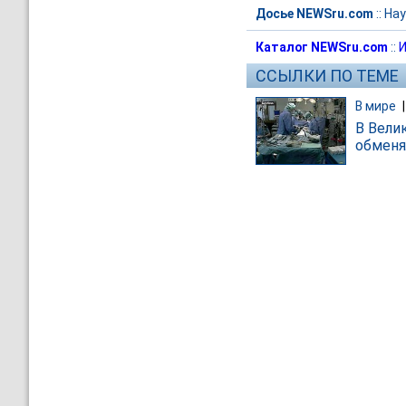
Досье NEWSru.com
::
Нау
Каталог NEWSru.com
::
И
ССЫЛКИ ПО ТЕМЕ
В мире
В Вели
обменя