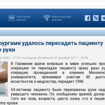
Текстовая
Классическая
версия
версия
рургами удалось пересадить пациенту
е руки
ми удалось пересадить пациенту две донорские руки
 2008 г., 11:59 | последнее обновление: 07 декабря 2017 г., 08:56
В Германии врачи впервые в мире успешно про
операцию по пересадке пациенту сразу двух ру
операции, проведенной в клинике Мюнхенс
университета, принимали участие 40 докто
ассистентов и медсестер, передает CNN.
54-летнему пациенту были пересажены руки нед
умершего человека. По сообщению врачей, доно
того же пола, возраста, цвета кожи, что и пацие
ппу крови.