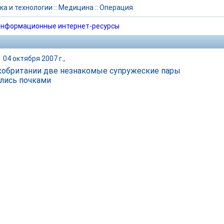
ка и технологии
::
Медицина
::
Операция
нформационные интернет-ресурсы
|
04 октября 2007 г.,
кобритании две незнакомые супружеские пары
лись почками