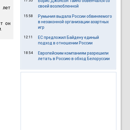
17:35
Борис Джонсон тайно обвенчался со
своей возлюбленной
 лет
15:58
Румыния выдала России обвиняемого
в незаконной организации азартных
нт он
игр
.
12:11
ЕС предложил Байдену единый
подход в отношении России
18:54
Европейским компаниям разрешили
летать в Россию в обход Белоруссии