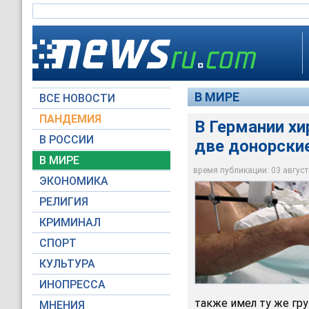
В МИРЕ
ВСЕ НОВОСТИ
ПАНДЕМИЯ
В Германии хи
В РОССИИ
две донорски
В МИРЕ
В Германии хирурга
время публикации: 03 августа
ЭКОНОМИКА
Spiegel
РЕЛИГИЯ
КРИМИНАЛ
СПОРТ
КУЛЬТУРА
ИНОПРЕССА
также имел ту же гру
МНЕНИЯ