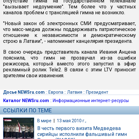
отсутствие гимна на государственном телеканале
"вызывает недоумение". Тем более что у частных
каналов проблем с трансляцией гимна не возникло.
"Новый закон об электронных СМИ предусматривает,
что масс-медиа должны поддерживать патриотическое
отношение к независимости и демократическому
строю в Латвии", - напоминает канцелярия президента.
В свою очередь представитель канала Иевиня Анцена
пояснила, что гимн не прозвучал из-за ошибки
режиссера, который вместо этого запустил в эфир
рекламный ролик Tele2. В связи с этим LTV приносит
зрителям свои извинения.
Досье NEWSru.com
::
Европа
::
Латвия
::
Президент
Каталог NEWSru.com
::
Информационные интернет-ресурсы
ССЫЛКИ ПО ТЕМЕ
В мире
|
13 мая 2010 г.,
В честь первого визита Медведева
сирийцы исполнили фальшивый гимн