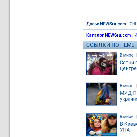
Досье NEWSru.com
::
СН
Каталог NEWSru.com
::
И
ССЫЛКИ ПО ТЕМЕ
В мире
Сотни 
центре
В мире
МИД По
украин
В мире
В Киев
УПА