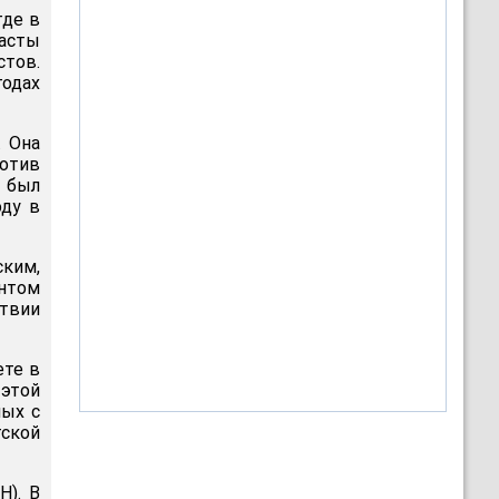
где в
асты
тов.
годах
. Она
отив
а был
оду в
ким,
ентом
ствии
ете в
 этой
ных с
ской
Н). В