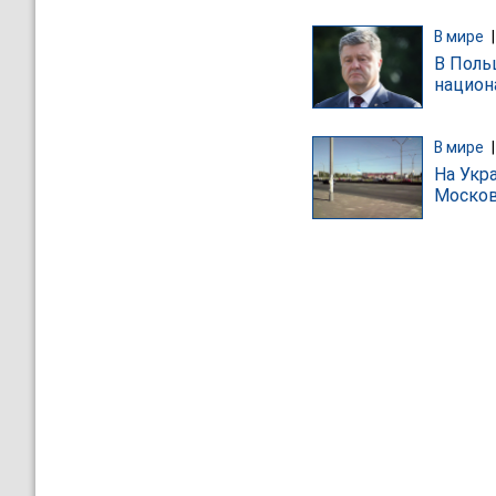
В мире
В Поль
национ
В мире
На Укр
Москов