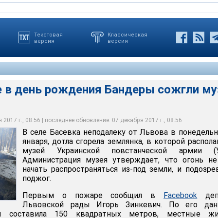
Текстовая
Классическая
версия
версия
 в день рождения Бандеры сожгли му
нь рождения Бандеры сожгли музей УПА
2017 г., 08:56 | последнее обновление: 07 декабря 2017 г., 08:56
В селе Басевка неподалеку от Львова в понедельн
acebook
января, дотла сгорела землянка, в которой распола
музей Украинской повстанческой армии (У
Администрация музея утверждает, что огонь не
начать распространяться из-под земли, и подозр
поджог.
Первым о пожаре сообщил в
Facebook
деп
Львовской рады Игорь Зинкевич. По его дан
ия составила 150 квадратных метров, местные жи