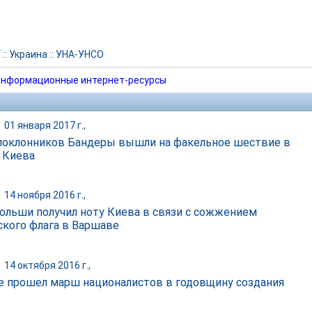
Г
::
Украина
::
УНА-УНСО
нформационные интернет-ресурсы
|
01 января 2017 г.,
поклонников Бандеры вышли на факельное шествие в
 Киева
|
14 ноября 2016 г.,
льши получил ноту Киева в связи с сожжением
ского флага в Варшаве
|
14 октября 2016 г.,
е прошел марш националистов в годовщину создания