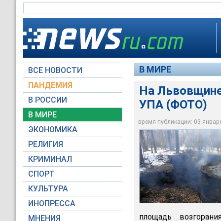
В МИРЕ
ВСЕ НОВОСТИ
ПАНДЕМИЯ
На Львовщине
В РОССИИ
УПА (ФОТО)
В МИРЕ
На Львовщине в де
время публикации: 03 января 
ЭКОНОМИКА
Криївка - Музей / F
РЕЛИГИЯ
КРИМИНАЛ
СПОРТ
КУЛЬТУРА
ИНОПРЕССА
площадь возгоран
МНЕНИЯ