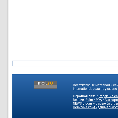
Все текстовые материалы са
International
, если не указано
Обратная связь:
Редакция са
Версии:
Palm / PDA
/
Без карт
NEWSru.com – самые быстры
Политика конфиденциальнос