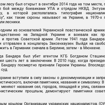
ом лесу был открыт в сентябре 2014 года на том месте, 
ел бой между боевиками УПА и отрядом НКВД. Энтузи
ку, в которой располагалась типография националис
у", как такие схроны называют на Украине, в 1970-х 
ли лесники.
одним из основателей Украинской повстанческой армии
ущественно на Западной Украине и воевала как пр
к и против Советской армии. Летом 1941 года Бандер
 отправлен в концлагерь Заксенхаузен. Выйдя на своб
 жить в Германии: сначала в Берлине, затем - в Мюнхене.
ода Бандера был убит агентом КГБ Богданом Сташинс
л шесть лет в заключении. В 2010 году, когда презид
 Бандеру посмертно признали Героем Украины. Впослед
 суд.
Украине вступили в силу законы о декоммунизации и запр
стического, включая памятники, названия и символику. В
 меняют названия сел, городов, площадей и улиц, связан
нистическим прошлым, демонтируют памятники совет
ым крылом Организации украинских националистов (ОУ