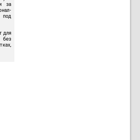
и за
нал-
 под
т для
 без
тках,