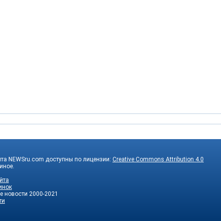
йта NEWSru.com доступны по лицензии:
Creative Commons Attribution 4.0
 иное.
йта
инок
е новости
2000-2021
ти