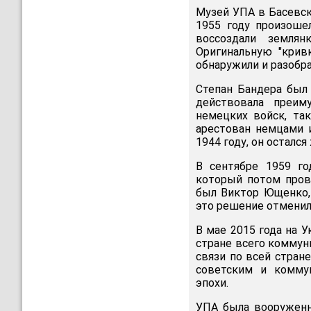
Музей УПА в Басевск
1955 году произош
воссоздали землян
Оригинальную "кривк
обнаружили и разобра
Степан Бандера был 
действовала преим
немецких войск, та
арестован немцами и
1944 году, он остался
В сентябре 1959 г
который потом прове
был Виктор Ющенко,
это решение отменил
В мае 2015 года на 
стране всего коммуни
связи по всей стране
советским и комму
эпохи.
УПА была вооруженн