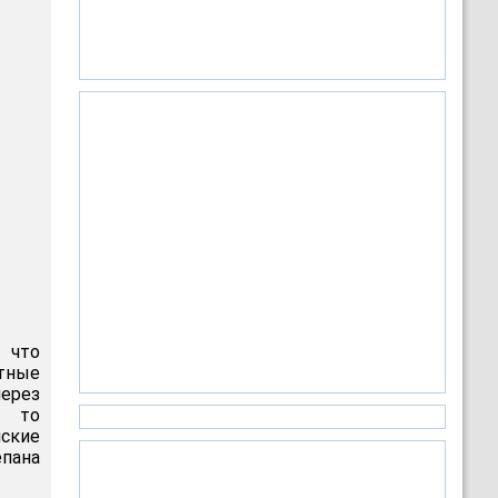
 что
тные
ерез
а то
нские
епана