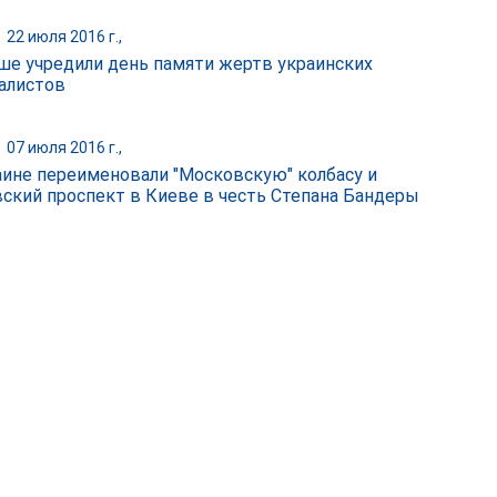
|
22 июля 2016 г.,
ше учредили день памяти жертв украинских
алистов
|
07 июля 2016 г.,
аине переименовали "Московскую" колбасу и
ский проспект в Киеве в честь Степана Бандеры