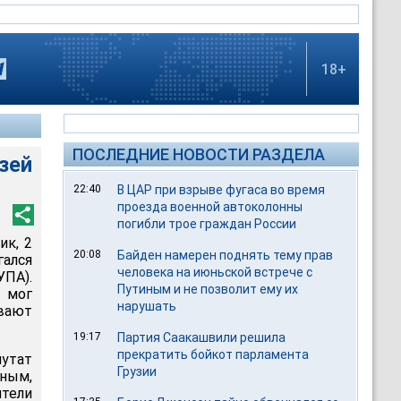
18+
ПОСЛЕДНИЕ НОВОСТИ РАЗДЕЛА
зей
22:40
В ЦАР при взрыве фугаса во время
проезда военной автоколонны
погибли трое граждан России
ик, 2
20:08
Байден намерен поднять тему прав
гался
человека на июньской встрече с
ПА).
Путиным и не позволит ему их
 мог
нарушать
евают
19:17
Партия Саакашвили решила
прекратить бойкот парламента
утат
Грузии
ным,
тели