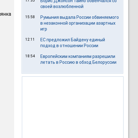
17:35
Борис Джонсон тайно обвенчался со
своей возлюбленной
лянка
15:58
Румыния выдала России обвиняемого
в незаконной организации азартных
игр
12:11
ЕС предложил Байдену единый
подход в отношении России
18:54
Европейским компаниям разрешили
летать в Россию в обход Белоруссии