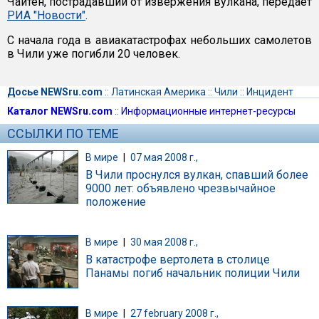
Чайтен, пострадавший от извержения вулкана, передает
РИА "Новости"
.
С начала года в авиакатастрофах небольших самолетов
в Чили уже погибли 20 человек.
Досье NEWSru.com
::
Латинская Америка
::
Чили
::
Инцидент
Каталог NEWSru.com
::
Информационные интернет-ресурсы
ССЫЛКИ ПО ТЕМЕ
В мире
|
07 мая 2008 г.,
В Чили проснулся вулкан, спавший более
9000 лет: объявлено чрезвычайное
положение
В мире
|
30 мая 2008 г.,
В катастрофе вертолета в столице
Панамы погиб начальник полиции Чили
В мире
|
27 february 2008 г.,