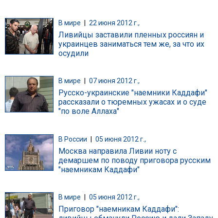
В мире
|
22 июня 2012 г.,
Ливийцы заставили пленных россиян и
украинцев заниматься тем же, за что их
осудили
В мире
|
07 июня 2012 г.,
Русско-украинские "наемники Каддафи"
рассказали о тюремных ужасах и о суде
"по воле Аллаха"
В России
|
05 июня 2012 г.,
Москва направила Ливии ноту с
демаршем по поводу приговора русским
"наемникам Каддафи"
В мире
|
05 июня 2012 г.,
Приговор "наемникам Каддафи":