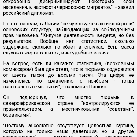
откровенно дискриминируют некоторые слои
населения, в частности чернокожих мигрантов", - заявил
российский дипломат.
По его словам, в Ливии "не чувствуется активной роли"
ооновских структур, наблюдающих за соблюдением
прав человека. "Кипучая деятельность ведется, но без
результатов. Вообще нет статистики, сколько
задержано, сколько погибает в стычках. Есть масса
слухов о жертвах пыток, внесудебных казнях.
На вопрос, есть ли какая-то статистика, (верховным
комиссаром) был дан ответ, что в тюрьмах содержится
от шесть тысяч до восьми тысяч. Эта цифра не
изменилась по сравнению с ноябрем - тогда
называлось семь тысяч", - напомнил Панкин.
Он подчеркнул, что многие тюрьмы в
североафриканской стране "контролируются не
правительством, а местнячковыми "советами",
боевиками".
"Поэтому абсолютно отсутствует целостная картина,
которую не только наша делегация, но и другие