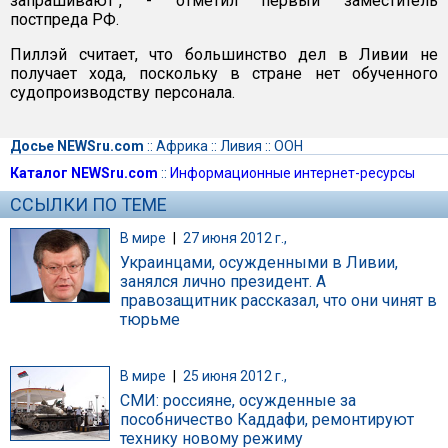
запрашивают", - отметил первый заместитель
постпреда РФ.
Пиллэй считает, что большинство дел в Ливии не
получает хода, поскольку в стране нет обученного
судопроизводству персонала.
Досье NEWSru.com
::
Африка
::
Ливия
::
ООН
Каталог NEWSru.com
::
Информационные интернет-ресурсы
ССЫЛКИ ПО ТЕМЕ
В мире
|
27 июня 2012 г.,
Украинцами, осужденными в Ливии,
занялся лично президент. А
правозащитник рассказал, что они чинят в
тюрьме
В мире
|
25 июня 2012 г.,
СМИ: россияне, осужденные за
пособничество Каддафи, ремонтируют
технику новому режиму