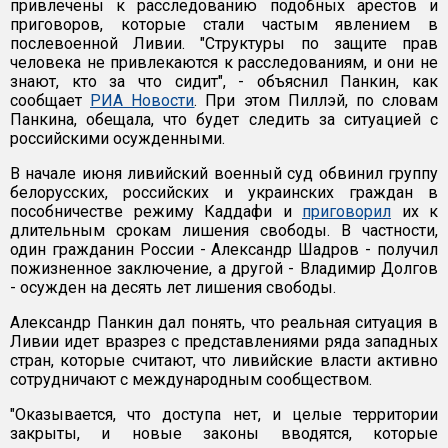
привлечены к расследованию подобных арестов и
приговоров, которые стали частым явлением в
послевоенной Ливии. "Структуры по защите прав
человека не привлекаются к расследованиям, и они не
знают, кто за что сидит", - объяснил Панкин, как
сообщает
РИА Новости
. При этом Пиллэй, по словам
Панкина, обещала, что будет следить за ситуацией с
российскими осужденными.
В начале июня ливийский военный суд обвинил группу
белорусских, российских и украинских граждан в
пособничестве режиму Каддафи и
приговорил
их к
длительным срокам лишения свободы. В частности,
один гражданин России - Александр Шадров - получил
пожизненное заключение, а другой - Владимир Долгов
- осужден на десять лет лишения свободы.
Александр Панкин дал понять, что реальная ситуация в
Ливии идет вразрез с представлениями ряда западных
стран, которые считают, что ливийские власти активно
сотрудничают с международным сообществом.
"Оказывается, что доступа нет, и целые территории
закрыты, и новые законы вводятся, которые