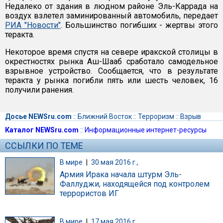
Недалеко от здания в людном районе Эль-Каррада на
воздух взлетел заминированный автомобиль, передает
РИА "Новости"
. Большинство погибших - жертвы этого
теракта.
Некоторое время спустя на севере иракской столицы в
окрестностях рынка Аш-Шааб сработало самодельное
взрывное устройство. Сообщается, что в результате
теракта у рынка погибли пять или шесть человек, 16
получили ранения.
Досье NEWSru.com
::
Ближний Восток
::
Терроризм
::
Взрыв
Каталог NEWSru.com
::
Информационные интернет-ресурсы
ССЫЛКИ ПО ТЕМЕ
В мире
|
30 мая 2016 г.,
Армия Ирака начала штурм Эль-
Фаллуджи, находящейся под контролем
террористов ИГ
В мире
|
17 мая 2016 г.,