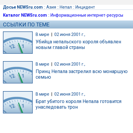
Досье NEWSru.com
::
Азия
::
Непал
::
Инцидент
Каталог NEWSru.com
::
Информационные интернет-ресурсы
ССЫЛКИ ПО ТЕМЕ
В мире
|
02 июня 2001 г.,
Убийца непальского короля объявлен
новым главой страны
В мире
|
02 июня 2001 г.,
Принц Непала застрелил всю монаршую
семью
В мире
|
02 июня 2001 г.,
Брат убитого короля Непала готовится
унаследовать трон