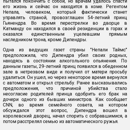
пытался покончить с собой, но врачам удалось спасти
его жизнь и сейчас он находится в коме. Регентом
Непала, человеком, который фактически станет
управлять страной, провозглашен 54-летний принц
Гьянендра. Во время перестрелки во дворце в
Катманду он находился в своей резиденции в горах и
оказался единственным уцелевшим прямым
наследником трона, кроме Дипендры.
Одна из ведущих газет страны "Непали Таймс"
предположила, что Дипендра убил своих родных,
находясь в состоянии алкогольного опьянения. По
данным газеты, 29-летний принц появился в обеденном
зале в нетрезвом виде и получил от матери просьбу
удалиться. Он ушел, но через некоторое время вернулся
с автоматом и открыл стрельбу. Ранее высказывались
предположения, что причиной убийства стало
несогласие родителей принца одобрить его брак на
дочери одного из бывших министров. Как сообщает
CNN, во время семейного совета, на котором
обсуждался этот вопрос, Дипендра вошел в
королевский дворец, начал спорить с собравшимися, а
потом расстрелял семью из автоматического ружья.