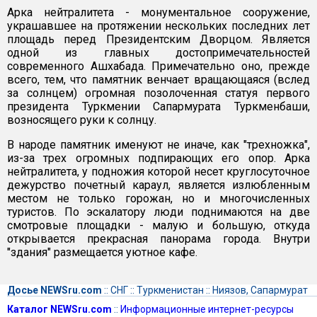
Арка нейтралитета - монументальное сооружение,
украшавшее на протяжении нескольких последних лет
площадь перед Президентским Дворцом. Является
одной из главных достопримечательностей
современного Ашхабада. Примечательно оно, прежде
всего, тем, что памятник венчает вращающаяся (вслед
за солнцем) огромная позолоченная статуя первого
президента Туркмении Сапармурата Туркменбаши,
возносящего руки к солнцу.
В народе памятник именуют не иначе, как "трехножка",
из-за трех огромных подпирающих его опор. Арка
нейтралитета, у подножия которой несет круглосуточное
дежурство почетный караул, является излюбленным
местом не только горожан, но и многочисленных
туристов. По эскалатору люди поднимаются на две
смотровые площадки - малую и большую, откуда
открывается прекрасная панорама города. Внутри
"здания" размещается уютное кафе.
Досье NEWSru.com
::
СНГ
::
Туркменистан
::
Ниязов, Сапармурат
Каталог NEWSru.com
::
Информационные интернет-ресурсы