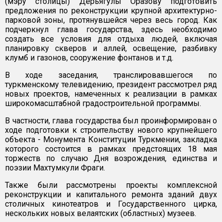
(мэру столицы) Дерьягулы Оразову подготовить
предложения по реконструкции крупной архитектурно-
парковой зоны, протянувшейся через весь город. Как
подчеркнул глава государства, здесь необходимо
создать все условия для отдыха людей, включая
планировку скверов и аллей, освещение, разбивку
клумб и газонов, сооружение фонтанов и т.д.
В ходе заседания, транслировавшегося по
туркменскому телевидению, президент рассмотрел ряд
новых проектов, намеченных к реализации в рамках
широкомасштабной градостроительной программы.
В частности, глава государства был проинформирован о
ходе подготовки к строительству нового крупнейшего
объекта - Монумента Конституции Туркмении, закладка
которого состоится в рамках предстоящих 18 мая
торжеств по случаю Дня возрождения, единства и
поэзии Махтумкули Фраги.
Также были рассмотрены проекты комплексной
реконструкции и капитального ремонта зданий двух
столичных кинотеатров и Государственного цирка,
нескольких новых велаятских (областных) музеев.