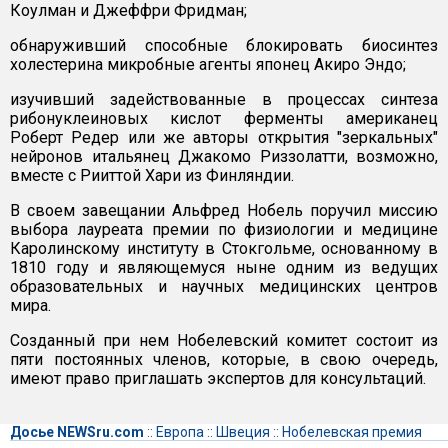
Коулман и Джеффри Фридман;
обнаруживший способные блокировать биосинтез
холестерина микробные агенты японец Акиро Эндо;
изучивший задействованные в процессах синтеза
рибонуклеиновых кислот ферменты американец
Роберт Редер или же авторы открытия "зеркальных"
нейронов итальянец Джакомо Риззолатти, возможно,
вместе с Рииттой Хари из Финляндии.
В своем завещании Альфред Нобель поручил миссию
выбора лауреата премии по физиологии и медицине
Каролинскому институту в Стокгольме, основанному в
1810 году и являющемуся ныне одним из ведущих
образовательных и научных медицинских центров
мира.
Созданный при нем Нобелевский комитет состоит из
пяти постоянных членов, которые, в свою очередь,
имеют право приглашать экспертов для консультаций.
Досье NEWSru.com
::
Европа
::
Швеция
::
Нобелевская премия