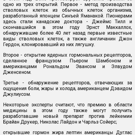
одно из трех открытий. Первое - метод производства
стволовых клеток из обычных клеток организма,
разработанный японцем Синъей Яманакой. Пионерами
здесь стали канадские доктора - Джеймс Тилл и
скончавшийся в этом году Эрнст Маккаллох,
обнаружившие более 40 лет назад первые известные
виды стволовых клеток, а также англичанин Джон
Гердон, клонировавший из них лягушку.
Второе - открытие ядерных гормональных рецепторов,
сделанное французом Пьером Шамбоном и
американцами Рональдом Эвансом и Элвудом
Дженсеном.
Третье - обнаружение рецепторов, отвечающих за
ощущения боли, жары и холода, американцем Дэвидом
Джулиусом.
Некоторые эксперты считают, что премию в области
медицины в этом году также могут получить
разработавшие новый препарат против лейкемии
Брайан Друкер, Николас Лайдон и Чарльз Сойерс;
открывшие гормон жира лептин американцы Дуглас