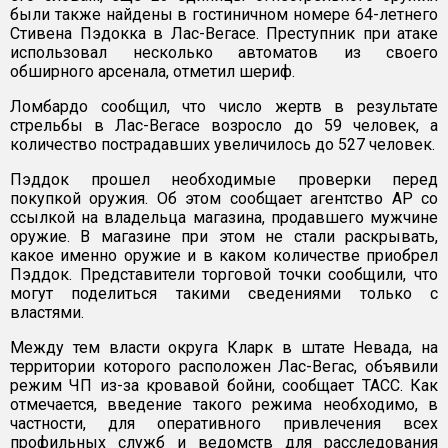
были также найдены в гостиничном номере 64-летнего
Стивена Пэдокка в Лас-Вегасе. Преступник при атаке
использовал несколько автоматов из своего
обширного арсенала, отметил шериф.
Ломбардо сообщил, что число жертв в результате
стрельбы в Лас-Вегасе возросло до 59 человек, а
количество пострадавших увеличилось до 527 человек.
Пэддок прошел необходимые проверки перед
покупкой оружия. Об этом сообщает агентство AP со
ссылкой на владельца магазина, продавшего мужчине
оружие. В магазине при этом не стали раскрывать,
какое именно оружие и в каком количестве приобрел
Пэддок. Представители торговой точки сообщили, что
могут поделиться такими сведениями только с
властями.
Между тем власти округа Кларк в штате Невада, на
территории которого расположен Лас-Вегас, объявили
режим ЧП из-за кровавой бойни, сообщает ТАСС. Как
отмечается, введение такого режима необходимо, в
частности, для оперативного привлечения всех
профильных служб и ведомств для расследования