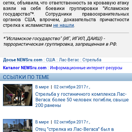
сетях, объявила, что ответственность за кровавую атаку
взяли на себя боевики группировки "Исламское
государство"*. Сотрудники правоохранительных
органов США, впрочем, доказательств причастности
стрелка к исламистам
не нашли
.
*"Исламское государство" (ИГ, ИГИЛ, ДАИШ) -
террористическая группировка, запрещенная в РФ.
Досье NEWSru.com
::
США
::
Лас-Вегас
::
Стрельба
Каталог NEWSru.com
::
Информационные интернет-ресурсы
ССЫЛКИ ПО ТЕМЕ
В мире
|
02 октября 2017 г.,
Стрельба у гостиничного комплекса Лас-
Вегаса: более 50 человек погибли, свыше
200 ранены
В мире
|
02 октября 2017 г.,
Отец "стрелка из Лас-Вегаса" был в