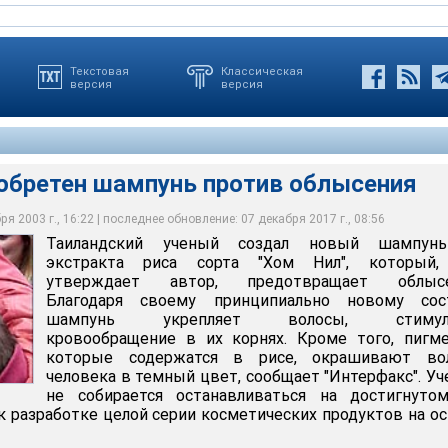
Текстовая
Классическая
версия
версия
зобретен шампунь против облысения
я 2003 г., 16:22 | последнее обновление: 07 декабря 2017 г., 08:56
Таиландский ученый создал новый шампун
ен шампунь против облысения
экстракта риса сорта "Хом Нил", который,
утверждает автор, предотвращает облысе
Благодаря своему принципиально новому сост
шампунь укрепляет волосы, стимули
кровообращение в их корнях. Кроме того, пигм
которые содержатся в рисе, окрашивают во
человека в темный цвет, сообщает "Интерфакс". У
не собирается останавливаться на достигнутом
к разработке целой серии косметических продуктов на о