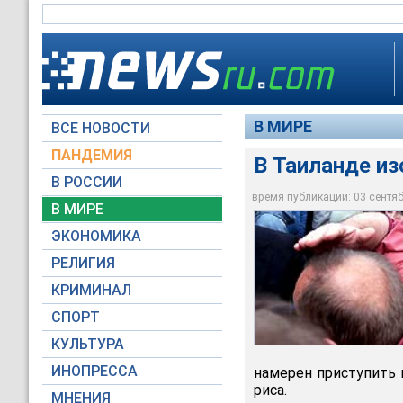
В МИРЕ
ВСЕ НОВОСТИ
ПАНДЕМИЯ
В Таиланде и
В РОССИИ
время публикации: 03 сентябр
В МИРЕ
В Таиланде изобрет
ЭКОНОМИКА
Архив NEWSru.com
РЕЛИГИЯ
КРИМИНАЛ
СПОРТ
КУЛЬТУРА
ИНОПРЕССА
намерен приступить 
риса.
МНЕНИЯ