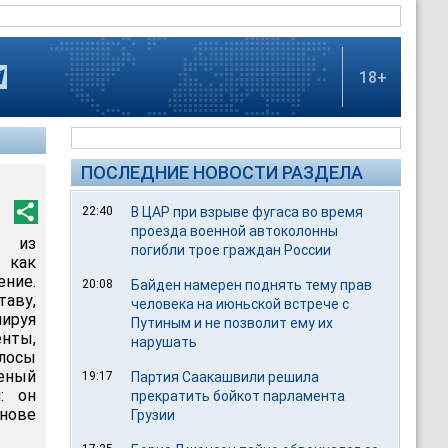
18+
ПОСЛЕДНИЕ НОВОСТИ РАЗДЕЛА
22:40
В ЦАР при взрыве фугаса во время
проезда военной автоколонны
ь из
погибли трое граждан России
 как
ние.
20:08
Байден намерен поднять тему прав
аву,
человека на июньской встрече с
руя
Путиным и не позволит ему их
енты,
нарушать
лосы
ченый
19:17
Партия Саакашвили решила
: он
прекратить бойкот парламента
снове
Грузии