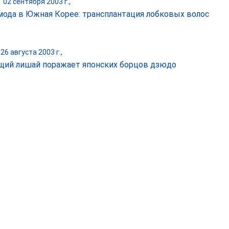
|
02 сентября 2003 г.,
мода в Южная Корее: трансплантация лобковых волос
26 августа 2003 г.,
щий лишай поражает японских борцов дзюдо