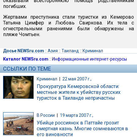
оказывали всестороннюю помощь родственникам
погибших.
Жертвами преступника стали туристки из Кемерово
Татьяна Цимфер и Любовь Свиркова. Их тела с
огнестрельными ранениями были обнаружены на
пляже Чомтьен.
Досье NEWSru.com
::
Азия
::
Таиланд
::
Криминал
Каталог NEWSru.com
::
Информационные интернет-ресурсы
ССЫЛКИ ПО ТЕМЕ
Криминал
|
22 мая 2007 г.,
Прокуратура Кемеровской области:
местные жители к убийству русских
туристок в Таиланде непричастны
В России
|
19 марта 2007 г.,
Убийце россиянок в Паттайе грозит
смертная казнь. Многие сомневаются в
его виновности