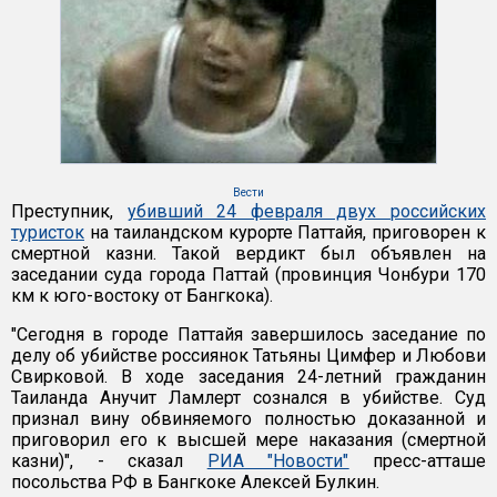
Вести
Преступник,
убивший 24 февраля двух российских
туристок
на таиландском курорте Паттайя, приговорен к
смертной казни. Такой вердикт был объявлен на
заседании суда города Паттай (провинция Чонбури 170
км к юго-востоку от Бангкока).
"Сегодня в городе Паттайя завершилось заседание по
делу об убийстве россиянок Татьяны Цимфер и Любови
Свирковой. В ходе заседания 24-летний гражданин
Таиланда Анучит Ламлерт сознался в убийстве. Суд
признал вину обвиняемого полностью доказанной и
приговорил его к высшей мере наказания (смертной
казни)", - сказал
РИА "Новости"
пресс-атташе
посольства РФ в Бангкоке Алексей Булкин.